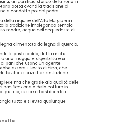
mura
, un panificio storico della zona in
tario porta avanti la tradizione di
nno e condotta poi dal padre.
a della regione dell’Alta Murgia e in
ta la tradizione impiegando semola
vito madre, acqua dell’acquedotto di
 legna alimentato da legna di quercia.
zando la pasta acida, detta anche
a una maggiore digeribilità e si
o ai pani che usano un agente
bbe essere il lievito di birra, che
rlo lievitare senza fermentazione.
gliese ma che grazie alla qualità delle
i panificazione e della cottura in
 quercia, riesce a farsi ricordare.
angia tutto e si evita qualunque
Panetta