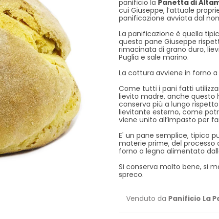
panificio la
Panetta di Alta
cui Giuseppe, l’attuale proprie
panificazione avviata dal no
La panificazione è quella tipic
questo pane Giuseppe rispet
rimacinata di grano duro, lie
Puglia e sale marino.
La cottura avviene in forno a
Come tutti i pani fatti utiliz
lievito madre, anche questo h
conserva più a lungo rispett
lievitante esterno, come potre
viene unito all’impasto per fa
E' un pane semplice, tipico pu
materie prime, del processo d
forno a legna alimentato dalla
Si conserva molto bene, si m
spreco.
Venduto da
Panificio La 