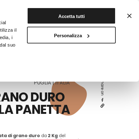
Contattaci
Registrati
Accetta tutti
ial
ilizza il
Personalizza
edia, i
INFOTEKA
CIBO AUTENTICO
 dal suo
Share on
PUGLIA | ITALIA
GRANO DURO
 LA PANETTA
ata di grano duro
da
2 Kg
del