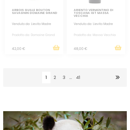
ARBOIS GUILLE BOUTON
ARIENTO VERMENTINO DI
SAVAGNIN DOMAINE GRAND
TOSCANA IGT MASSA
VECCHIA
Venduto da: Lievito Madre
Venduto da: Lievito Madre
Prodotto da: Domaine Grand
Prodotto da: Massa Vecchia
42,00 €
48,00 €
1
2
3
...
41