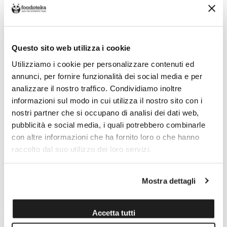
Questo sito web utilizza i cookie
Utilizziamo i cookie per personalizzare contenuti ed
annunci, per fornire funzionalità dei social media e per
analizzare il nostro traffico. Condividiamo inoltre
informazioni sul modo in cui utilizza il nostro sito con i
nostri partner che si occupano di analisi dei dati web,
pubblicità e social media, i quali potrebbero combinarle
ALTOGRADO CATARRATTO
ALTOMARE BARRACO
2015 BARRACO
con altre informazioni che ha fornito loro o che hanno
raccolto dal suo utilizzo dei loro servizi.
Venduto da: Lievito Madre
Venduto da: Lievito Madre
Prodotto da: Barraco
Prodotto da: Barraco
Mostra dettagli
70,00 €
35,00 €
Accetta tutti