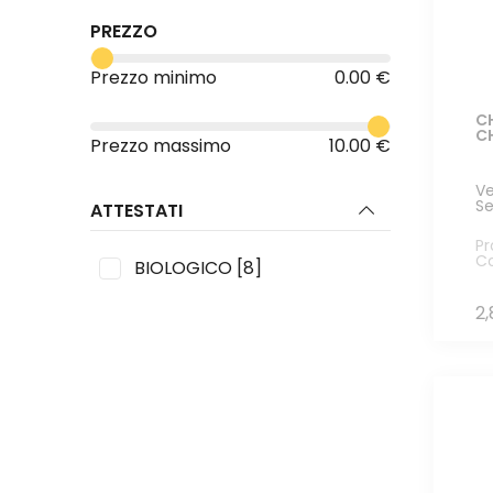
PREZZO
Prezzo minimo
0.00 €
CH
C
Prezzo massimo
10.00 €
Ve
Se
ATTESTATI
Pr
Co
BIOLOGICO
[8]
2