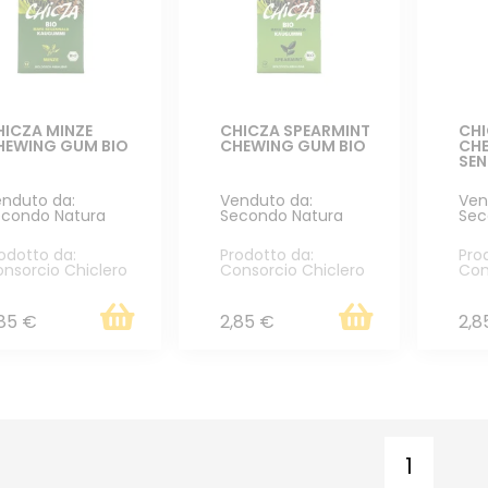
HICZA MINZE
CHICZA SPEARMINT
CHI
HEWING GUM BIO
CHEWING GUM BIO
CHE
SE
nduto da:
Venduto da:
Ven
condo Natura
Secondo Natura
Sec
odotto da:
Prodotto da:
Pro
nsorcio Chiclero
Consorcio Chiclero
Con
,85 €
2,85 €
2,8
1