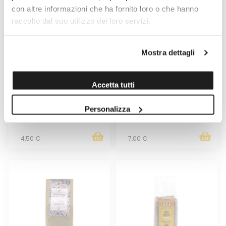
con altre informazioni che ha fornito loro o che hanno
raccolto dal suo utilizzo dei loro servizi.
Mostra dettagli
RISO CARNAROLI INTEGRALE
RISO CARNAROLI
RISERIA DELLE ABBADESSE
TERREAMANO AZIENDA
500GR
RISICOLA BENI DI BUSONENGO
Accetta tutti
750GR
Venduto da: Lievito Madre
Venduto da: Beni di Busonengo
Personalizza
Prodotto da: Riseria delle
Prodotto da: Beni di Busonengo
Abbadesse
4,50 €
7,00 €