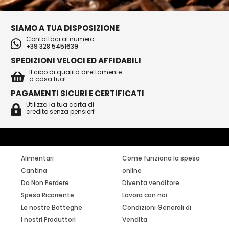
SIAMO A TUA DISPOSIZIONE
Contattaci al numero
+39 328 5451639
SPEDIZIONI VELOCI ED AFFIDABILI
Il cibo di qualità direttamente
a casa tua!
PAGAMENTI SICURI E CERTIFICATI
Utilizza la tua carta di
credito senza pensieri!
Alimentari
Come funziona la spesa
Cantina
online
Da Non Perdere
Diventa venditore
Spesa Ricorrente
Lavora con noi
Le nostre Botteghe
Condizioni Generali di
I nostri Produttori
Vendita