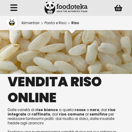
Alimentari
Pasta e Riso
Riso
VENDITA RISO
ONLINE
Dalle varietà di
riso bianco
a quello
rosso
o
nero
, dal
riso
integrale
al
raffinato
, dal
riso comune
al
semifino
per
realizzare tantissimi piatti: dal risotto ai dolci, dalle insalate
fredde agli arancini.
Esistono una numerosissima varietà di riso per cui entrare in