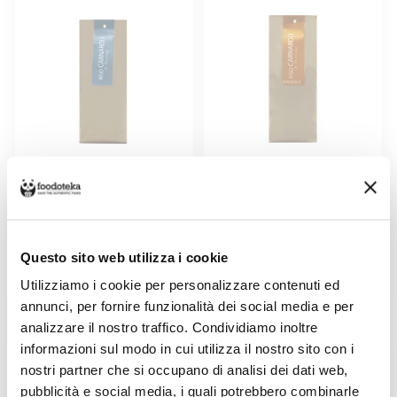
RISO CARNAROLI AZIENDA
RISO CARNAROLI INTEGRALE
RISICOLA BENI DI BUSONENGO
AZIENDA RISICOLA BENI DI
1KG
BUSONENGO 1KG
Venduto da: Beni di Busonengo
Venduto da: Beni di Busonengo
Prodotto da: Beni di Busonengo
Prodotto da: Beni di Busonengo
Questo sito web utilizza i cookie
Utilizziamo i cookie per personalizzare contenuti ed
4,50 €
4,50 €
annunci, per fornire funzionalità dei social media e per
analizzare il nostro traffico. Condividiamo inoltre
informazioni sul modo in cui utilizza il nostro sito con i
nostri partner che si occupano di analisi dei dati web,
pubblicità e social media, i quali potrebbero combinarle