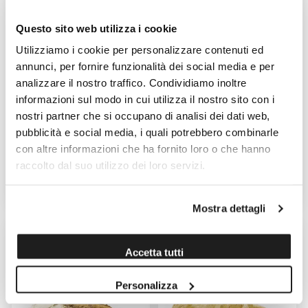
Questo sito web utilizza i cookie
Utilizziamo i cookie per personalizzare contenuti ed
annunci, per fornire funzionalità dei social media e per
analizzare il nostro traffico. Condividiamo inoltre
informazioni sul modo in cui utilizza il nostro sito con i
PAGNOTTA TUMMINELLA CON
PAGNOTTA TUMMINELLA CON
SESAMO BIO PAGNOTTA È
SULTANINA BIO PAGNOTTA È
nostri partner che si occupano di analisi dei dati web,
SALUTE 1KG
SALUTE 1KG
pubblicità e social media, i quali potrebbero combinarle
Venduto da: Pagnotta è Salute
Venduto da: Pagnotta è Salute
con altre informazioni che ha fornito loro o che hanno
Prodotto da: Pagnotta è Salute
Prodotto da: Pagnotta è Salute
raccolto dal suo utilizzo dei loro servizi.
9,90 €
11,90 €
Mostra dettagli
Accetta tutti
Personalizza