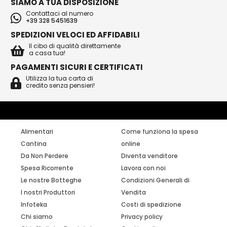
SIAMO A TUA DISPOSIZIONE
Contattaci al numero
+39 328 5451639
SPEDIZIONI VELOCI ED AFFIDABILI
Il cibo di qualità direttamente
a casa tua!
PAGAMENTI SICURI E CERTIFICATI
Utilizza la tua carta di
credito senza pensieri!
Alimentari
Come funziona la spesa
Cantina
online
Da Non Perdere
Diventa venditore
Spesa Ricorrente
Lavora con noi
Le nostre Botteghe
Condizioni Generali di
I nostri Produttori
Vendita
Infoteka
Costi di spedizione
Chi siamo
Privacy policy