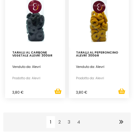
TARALLI AL CARBONE
TARALLI AL PEPERONCINO
VEGETALE ALEVRÌ 300GR
ALEVRÌ 300GR
Venduto da: Alevrì
Venduto da: Alevrì
Prodotto da: Alevrì
Prodotto da: Alevrì
3,80 €
3,80 €
1
2
3
4