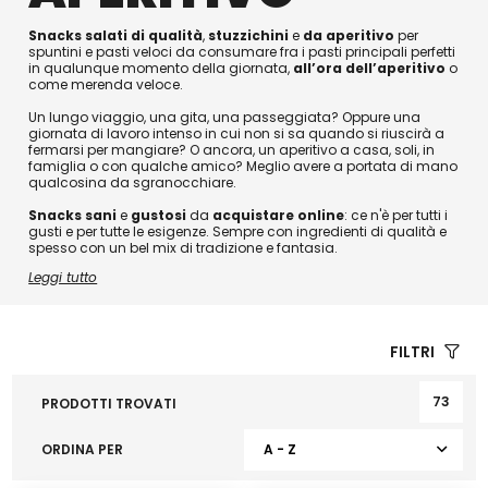
Snacks salati di qualità
,
stuzzichini
e
da aperitivo
per
spuntini e pasti veloci da consumare fra i pasti principali perfetti
in qualunque momento della giornata,
all’ora dell’aperitivo
o
come merenda veloce.
Un lungo viaggio, una gita, una passeggiata? Oppure una
giornata di lavoro intenso in cui non si sa quando si riuscirà a
fermarsi per mangiare? O ancora, un aperitivo a casa, soli, in
famiglia o con qualche amico? Meglio avere a portata di mano
qualcosina da sgranocchiare.
Snacks sani
e
gustosi
da
acquistare online
: ce n'è per tutti i
gusti e per tutte le esigenze. Sempre con ingredienti di qualità e
spesso con un bel mix di tradizione e fantasia.
Leggi tutto
FILTRI
73
PRODOTTI TROVATI
ORDINA PER
A - Z