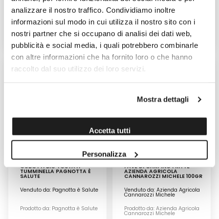
analizzare il nostro traffico. Condividiamo inoltre
Prodotto da: Pagnotta è Salute
Prodotto da: Pagnotta è Salute
informazioni sul modo in cui utilizza il nostro sito con i
nostri partner che si occupano di analisi dei dati web,
3,90 €
5,90 €
pubblicità e social media, i quali potrebbero combinarle
con altre informazioni che ha fornito loro o che hanno
raccolto dal suo utilizzo dei loro servizi.
Mostra dettagli
Accetta tutti
Personalizza
CUBOTTI BIO TOSTATI
FAVE DI CARPINO FRITTE
TUMMINELLA PAGNOTTA È
AZIENDA AGRICOLA
SALUTE
CANNAROZZI MICHELE 100GR
Venduto da: Pagnotta è Salute
Venduto da: Azienda Agricola
Cannarozzi Michele
Prodotto da: Pagnotta è Salute
Prodotto da: Azienda Agricola
Cannarozzi Michele