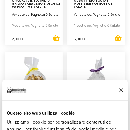
CRACKERS INTEGRALI DI
CUBOTTI BIO TOSTATI
GRANO SARACENO BIOLOGICI
MULTISEMI PAGNOTTA È
PAGNOTTA È SALUTE
SALUTE
Venduto da: Pagnotta è Salute
Venduto da: Pagnotta è Salute
Prodotto da: Pagnotta è Salute
Prodotto da: Pagnotta è Salute
2,90 €
5,90 €
Questo sito web utilizza i cookie
CUBOTTI BIO TOSTATI
CUBOTTI BIO TOSTATI
PAESANA PAGNOTTA È
SULTANINA PAGNOTTA È
SALUTE
SALUTE
Utilizziamo i cookie per personalizzare contenuti ed
annunci, per fornire funzionalità dei social media e per
Venduto da: Pagnotta è Salute
Venduto da: Pagnotta è Salute