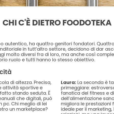
CHI C'È DIETRO FOODOTEKA
ibo autentico, ha quattro genitori fondatori. Quat
ditoriale in tutt’altro settore, decidono di dar a
i molto diversi fra di loro, ma anche così comp
rio ruolo e tutti hanno lo stesso obiettivo.
cità
ola di altezza. Precisa,
Laura:
La seconda è tal
 attività sportive e
primeggiare: estroversa
fatto stando seduta. È
fanatica del fitness e 
manuali che digitali, può
dell’alimentazione san
 pc. Chi meglio di lei
migliora le prestazioni 
ietro un marketplace?
ideale per il marketing