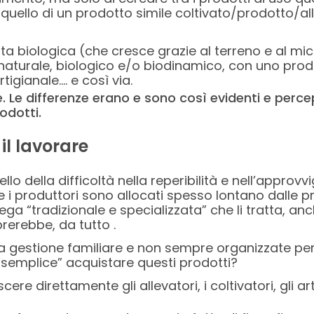
 quello di un prodotto simile coltivato/prodotto/
ta biologica (che cresce grazie al terreno e al mi
o naturale, biologico e/o biodinamico, con uno pr
igianale…. e così via.
. Le differenze erano e sono così evidenti e perce
rodotti.
 il lavorare
lo della difficoltà nella reperibilità e nell’approvv
, e i produttori sono allocati spesso lontano dalle p
tega “tradizionale e specializzata” che li tratta, a
rerebbe, da tutto .
, a gestione familiare e non sempre organizzate per 
semplice” acquistare questi prodotti?
re direttamente gli allevatori, i coltivatori, gli a