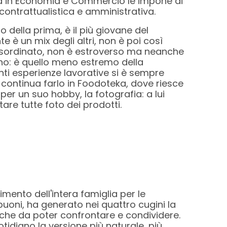
ea in Economia e Commercio le impone di
contrattualistica e amministrativa.
lo della prima, è il più giovane del
 è un mix degli altri, non è poi così
sordinato, non è estroverso ma neanche
ino: è quello meno estremo della
ti esperienze lavorative si è sempre
 continua farlo in Foodoteka, dove riesce
er un suo hobby, la fotografia: a lui
tare tutte foto dei prodotti.
imento dell'intera famiglia per le
 buoni, ha generato nei quattro cugini la
iche da poter confrontare e condividere.
tidiano la versione più naturale, più