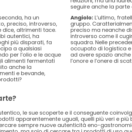
relazioni, ma una laur
seguire anche la parte 
la seconda, ha un
Angiolo:
L’ultimo, fratel
o, preciso, introverso,
gruppo. Caratterialmente
 dice, altrimenti tace.
preciso ma neanche di
bi autentici, ha
introverso come il cug
ghi più disparati, fa
squadra. Nelle preceden
cipa a qualsiasi
occupato di logistica e
do per l’olio e le acque
ad avere spazio anche p
li alimenti fermentati
l’onore e l’onere di scat
ito anche la
imenti e bevande,
prodotti?
arte?
autentico, le sue scoperte e il conseguente coinvolg
odotti apparentemente uguali, quelli più veri e più
i ricercare sempre nuove autenticità eno-gastronom
imento, ma solo di cercare tra i prodotti di uso quo