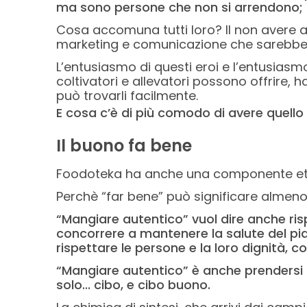
ma sono persone che non si arrendono; so
Cosa accomuna tutti loro? Il non avere alt
marketing e comunicazione che sarebbero 
L’entusiasmo di questi eroi e l’entusiasmo 
coltivatori e allevatori possono offrire, h
può trovarli facilmente.
E cosa c’è di più comodo di avere quell
Il buono fa bene
Foodoteka ha anche una componente etico-
Perchè “far bene” può significare almeno d
“Mangiare autentico” vuol dire anche rispet
concorrere a mantenere la salute del piane
rispettare le persone e la loro dignità, 
“Mangiare autentico” è anche prendersi c
solo... cibo, e cibo buono.