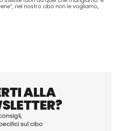
emmo stesse fuori da quel che mangiamo: e
bene”, nel nostro cibo non le vogliamo,
RTI ALLA
SLETTER?
consigli,
ecifici sul cibo