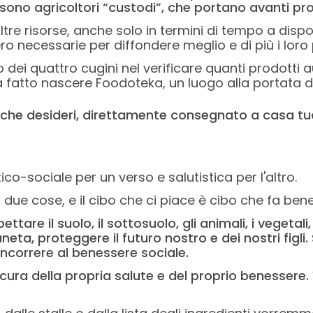
no agricoltori “custodi”, che portano avanti prod
re risorse, anche solo in termini di tempo a disposi
necessarie per diffondere meglio e di più i loro 
dei quattro cugini nel verificare quanti prodotti aut
a fatto nascere Foodoteka, un luogo alla portata di 
o che desideri, direttamente consegnato a casa t
sociale per un verso e salutistica per l'altro.
ue cose, e il cibo che ci piace è cibo che fa bene in
tare il suolo, il sottosuolo, gli animali, i vegetali
ta, proteggere il futuro nostro e dei nostri figli. S
concorrere al benessere sociale.
ura della propria salute e del proprio benessere.