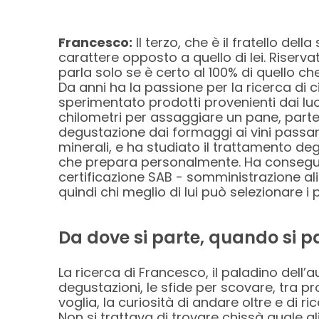
Francesco:
Il terzo, che è il fratello del
carattere opposto a quello di lei. Riservat
parla solo se è certo al 100% di quello che
Da anni ha la passione per la ricerca di ci
sperimentato prodotti provenienti dai luo
chilometri per assaggiare un pane, parte
degustazione dai formaggi ai vini passan
minerali, e ha studiato il trattamento deg
che prepara personalmente. Ha consegu
certificazione SAB - somministrazione al
quindi chi meglio di lui può selezionare i 
Da dove si parte, quando si p
La ricerca di Francesco, il paladino dell’
degustazioni, le sfide per scovare, tra pr
voglia, la curiosità di andare oltre e d
Non si trattava di trovare chissà quale al