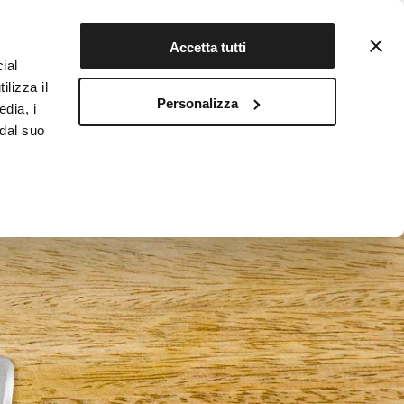
Contattaci
Registrati
Accetta tutti
ial
ilizza il
Personalizza
edia, i
INFOTEKA
CIBO AUTENTICO
 dal suo