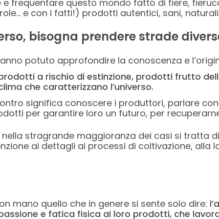
 e frequentare questo mondo fatto di fiere, fieruco
... e con i fatti!) prodotti autentici, sani, naturali
verso, bisogna prendere strade divers
anno potuto approfondire la conoscenza e l’origine
dotti a rischio di estinzione, prodotti frutto della
oclima che caratterizzano l’universo.
contro significa conoscere i produttori, parlare co
tti per garantire loro un futuro, per recuperarne la
lla stragrande maggioranza dei casi si tratta di p
zione ai dettagli ai processi di coltivazione, alla 
con mano quello che in genere si sente solo dire:
l’
ione e fatica fisica ai loro prodotti, che lavoran