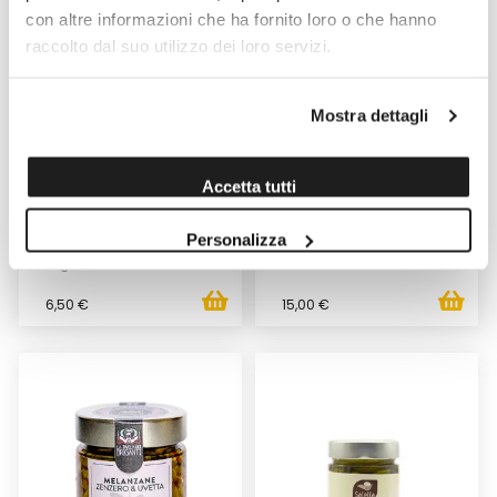
con altre informazioni che ha fornito loro o che hanno
raccolto dal suo utilizzo dei loro servizi.
Mostra dettagli
GIARDINIERA ALL'ACETO DI
GIARDINIERA IN OLIO EVO
VINO 300GR
MACELLERIA FRACASSI 550GR
Accetta tutti
Venduto da: La Tavola dei
Venduto da: Macelleria
Briganti
Fracassi Simone
Personalizza
Prodotto da: La Tavola dei
Prodotto da: Macelleria Fracassi
Briganti
Simone
6,50 €
15,00 €