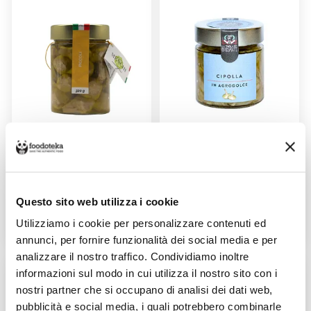
CARCIOFINI PICCOLI IN OLIO
CIPOLLA IN AGRODOLCE
EVO 320GR
220GR
Venduto da: Agricola Menchi
Venduto da: La Tavola dei
Briganti
Prodotto da: Agricola Menchi
Prodotto da: La Tavola dei
Questo sito web utilizza i cookie
Briganti
Utilizziamo i cookie per personalizzare contenuti ed
39,00 €
6,50 €
annunci, per fornire funzionalità dei social media e per
analizzare il nostro traffico. Condividiamo inoltre
informazioni sul modo in cui utilizza il nostro sito con i
nostri partner che si occupano di analisi dei dati web,
pubblicità e social media, i quali potrebbero combinarle