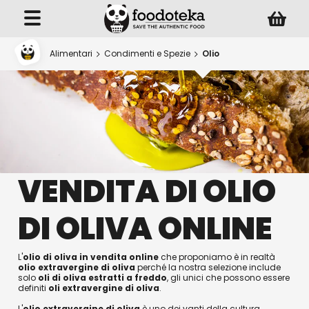
Alimentari
Condimenti e Spezie
Olio
VENDITA DI OLIO
DI OLIVA ONLINE
L'
olio di oliva in vendita online
che proponiamo è in realtà
olio extravergine di oliva
perché la nostra selezione include
solo
oli di oliva estratti a freddo
, gli unici che possono essere
definiti
oli extravergine di oliva
.
L'
olio extravergine di oliva
è uno dei vanti della cultura