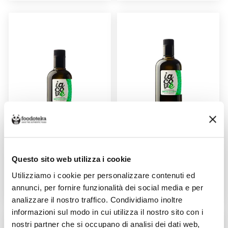
OLIO EVO "GENTILE DI CHIETI"
OLIO EVO "GENTILE DI CHIETI"
0,250LT
0,5LT
Venduto da: Azienda Agricola
Venduto da: Azienda Agricola
Iacovella Davide
Iacovella Davide
Questo sito web utilizza i cookie
Prodotto da: Azienda Agricola
Prodotto da: Azienda Agricola
Iacovella Davide
Iacovella Davide
Utilizziamo i cookie per personalizzare contenuti ed
annunci, per fornire funzionalità dei social media e per
9,80 €
13,00 €
analizzare il nostro traffico. Condividiamo inoltre
informazioni sul modo in cui utilizza il nostro sito con i
nostri partner che si occupano di analisi dei dati web,