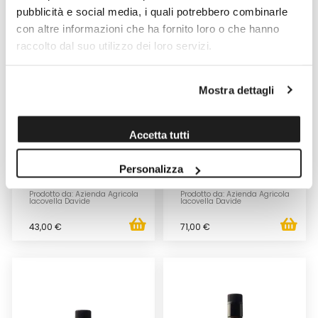
pubblicità e social media, i quali potrebbero combinarle
con altre informazioni che ha fornito loro o che hanno
raccolto dal suo utilizzo dei loro servizi.
Mostra dettagli
OLIO EVO "GENTILE DI CHIETI"
OLIO EVO "GENTILE DI CHIETI"
Accetta tutti
3LT
5LT
Venduto da: Azienda Agricola
Venduto da: Azienda Agricola
Personalizza
Iacovella Davide
Iacovella Davide
Prodotto da: Azienda Agricola
Prodotto da: Azienda Agricola
Iacovella Davide
Iacovella Davide
43,00 €
71,00 €