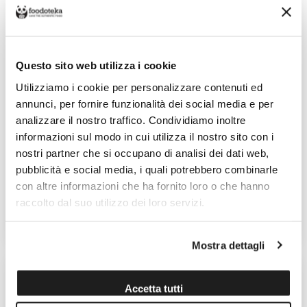
Questo sito web utilizza i cookie
Utilizziamo i cookie per personalizzare contenuti ed
annunci, per fornire funzionalità dei social media e per
analizzare il nostro traffico. Condividiamo inoltre
informazioni sul modo in cui utilizza il nostro sito con i
CAFFÈ IN CIALDE CONDE
CAFFÈ IN CIALDE CONDE
CAMILLO MONDICAFFÈ 150PZ
CAMILLO MONDICAFFÈ 15PZ
nostri partner che si occupano di analisi dei dati web,
pubblicità e social media, i quali potrebbero combinarle
Venduto da: MondiCaffè
Venduto da: MondiCaffè
con altre informazioni che ha fornito loro o che hanno
Prodotto da: MondiCaffè
Prodotto da: MondiCaffè
raccolto dal suo utilizzo dei loro servizi.
78,00 €
8,50 €
Mostra dettagli
Accetta tutti