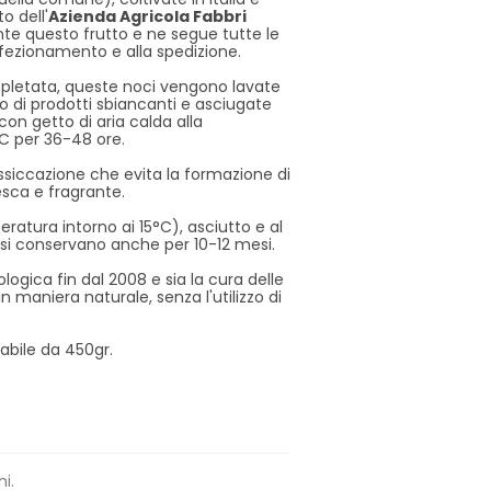
o dell'
Azienda Agricola Fabbri
te questo frutto e ne segue tutte le
onfezionamento e alla spedizione.
letata, queste noci vengono lavate
zo di prodotti sbiancanti e asciugate
con getto di aria calda alla
C per 36-48 ore.
siccazione che evita la formazione di
sca e fragrante.
atura intorno ai 15°C), asciutto e al
i si conservano anche per 10-12 mesi.
ologica fin dal 2008 e sia la cura delle
n maniera naturale, senza l'utilizzo di
labile da 450gr.
ni.