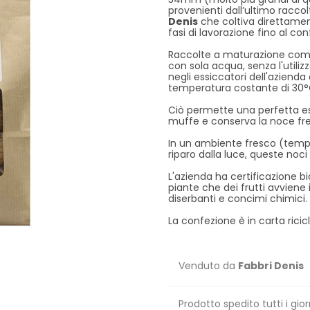
provenienti dall’ultimo raccolt
Denis
che coltiva direttamen
fasi di lavorazione fino al c
Raccolte a maturazione comp
con sola acqua, senza l'utiliz
negli essiccatori dell'azienda 
temperatura costante di 30°
Ciò permette una perfetta es
muffe e conserva la noce fre
In un ambiente fresco (temper
riparo dalla luce, queste noc
L'azienda ha certificazione bi
piante che dei frutti avviene i
diserbanti e concimi chimici.
La confezione è in carta ricic
Venduto da
Fabbri Denis
Prodotto spedito tutti i gior