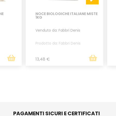
NE
NOCE BIOLOGICHE ITALIANE MISTE
1KG
Venduto da: Fabbri Denis
Prodotto da: Fabbri Denis
13,48 €
PAGAMENTI SICURI E CERTIFICATI