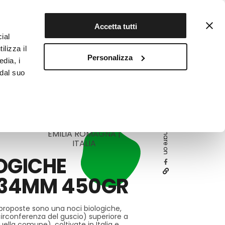
Contattaci
Registrati
Accetta tutti
ial
ilizza il
Personalizza
edia, i
INFOTEKA
CIBO AUTENTICO
 dal suo
Share on
EMILIA ROMAGNA |
ITALIA
OGICHE
 >34MM 450GR
proposte sono una noci biologiche,
(circonferenza del guscio) superiore a
lla comune), coltivate in Italia e