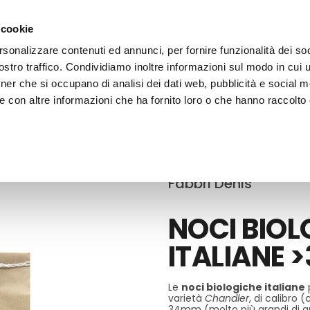
 cookie
rsonalizzare contenuti ed annunci, per fornire funzionalità dei soc
stro traffico. Condividiamo inoltre informazioni sul modo in cui ut
tner che si occupano di analisi dei dati web, pubblicità e social m
ERE
LE BOTTEGHE
e con altre informazioni che ha fornito loro o che hanno raccolto
a Secca e Disidratata
Fabbri Denis
NOCI BIOL
ITALIANE
Le
noci biologiche italiane
varietà
Chandler
, di calibro 
34mm (molto più grandi di que