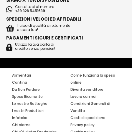
SIAMO A TUA DISPOSIZIONE
Contattaci al numero
+39 328 5451639
SPEDIZIONI VELOCI ED AFFIDABILI
Il cibo di qualità direttamente
a casa tua!
PAGAMENTI SICURI E CERTIFICATI
Utilizza la tua carta di
credito senza pensieri!
Alimentari
Come funziona la spesa
Cantina
online
Da Non Perdere
Diventa venditore
Spesa Ricorrente
Lavora con noi
Le nostre Botteghe
Condizioni Generali di
I nostri Produttori
Vendita
Infoteka
Costi di spedizione
Chi siamo
Privacy policy
Chi c'è dietro Foodoteka
Cookie policy