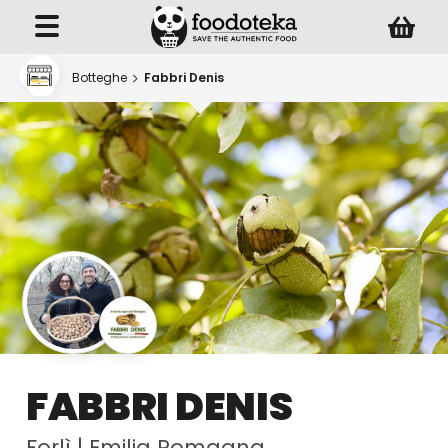
Botteghe
Fabbri Denis
FABBRI DENIS
Forlì
|
Emilia Romagna