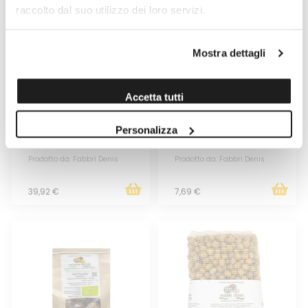
raccolto dal suo utilizzo dei loro servizi.
Mostra dettagli
Accetta tutti
NOCI BIOLOGICHE ITALIANE
NOCI BIOLOGICHE ITALIANE
>34MM 2,5KG
>34MM 300GR
Personalizza
Venduto da: Fabbri Denis
Venduto da: Fabbri Denis
Prodotto da: Fabbri Denis
Prodotto da: Fabbri Denis
39,92 €
7,69 €