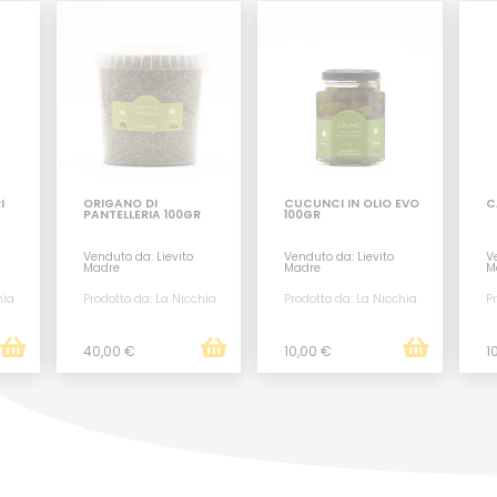
I
ORIGANO DI
CUCUNCI IN OLIO EVO
C
PANTELLERIA 100GR
100GR
Venduto da: Lievito
Venduto da: Lievito
Ve
Madre
Madre
M
hia
Prodotto da: La Nicchia
Prodotto da: La Nicchia
Pr
40,00 €
10,00 €
1