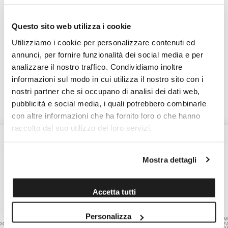
Scopri altri prodotti di
Questo sito web utilizza i cookie
Lievito Madre
Utilizziamo i cookie per personalizzare contenuti ed
annunci, per fornire funzionalità dei social media e per
Arezzo (AR)
analizzare il nostro traffico. Condividiamo inoltre
Lievito Madre
informazioni sul modo in cui utilizza il nostro sito con i
Scopri tutti i prodotti
nostri partner che si occupano di analisi dei dati web,
pubblicità e social media, i quali potrebbero combinarle
con altre informazioni che ha fornito loro o che hanno
raccolto dal suo utilizzo dei loro servizi.
Mostra dettagli
Accetta tutti
Personalizza
ARANCIATA-LURISIA
CAFFÈ
M
OCI
HUEHUETENANGO IN
F