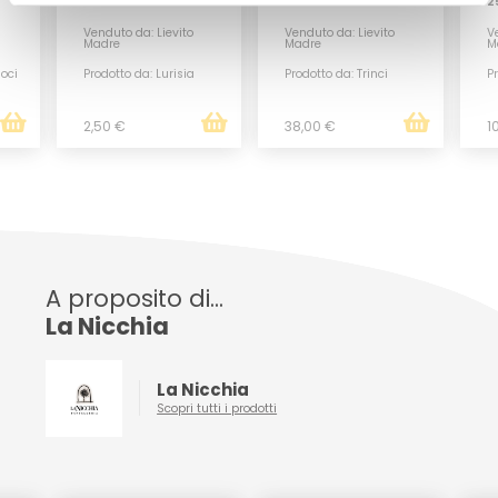
CHICCHI TRINCI 1KG
2
Venduto da: Lievito
Venduto da: Lievito
Ve
Madre
Madre
M
Noci
Prodotto da: Lurisia
Prodotto da: Trinci
Pr
2,50 €
38,00 €
1
A proposito di...
La Nicchia
La Nicchia
Scopri tutti i prodotti