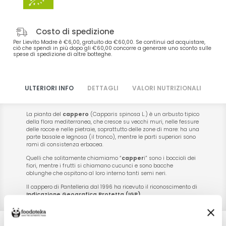
Costo di spedizione
Per Lievito Madre è €6,00, gratuito da €60,00. Se continui ad acquistare,
ciò che spendi in più dopo gli €60,00 concorre a generare uno sconto sulle
spese di spedizione di altre botteghe.
ULTERIORI INFO
DETTAGLI
VALORI NUTRIZIONALI
La pianta del
cappero
(Capparis spinosa L.) è un arbusto tipico
della flora mediterranea, che cresce su vecchi muri, nelle fessure
delle rocce e nelle pietraie, soprattutto delle zone di mare: ha una
parte basale e legnosa (il tronco), mentre le parti superiori sono
rami di consistenza erbacea.
Quelli che solitamente chiamiamo “
capper
i” sono i boccioli dei
fiori, mentre i frutti si chiamano cucunci e sono bacche
oblunghe che ospitano al loro interno tanti semi neri.
Il cappero di Pantelleria dal 1996 ha ricevuto il riconoscimento di
Indicazione Geografica Protetta (IGP)
.