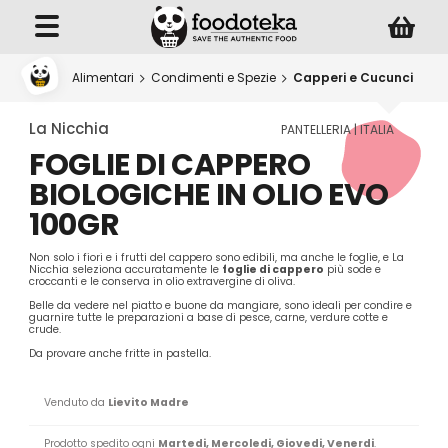
Alimentari
Condimenti e Spezie
Capperi e Cucunci
La Nicchia
PANTELLERIA | ITALIA
FOGLIE DI CAPPERO
BIOLOGICHE IN OLIO EVO
100GR
Non solo i fiori e i frutti del cappero sono edibili, ma anche le foglie, e La
Nicchia seleziona accuratamente le
foglie di cappero
più sode e
croccanti e le conserva in olio extravergine di oliva.
Belle da vedere nel piatto e buone da mangiare, sono ideali per condire e
guarnire tutte le preparazioni a base di pesce, carne, verdure cotte e
crude.
Da provare anche fritte in pastella.
Venduto da
Lievito Madre
Prodotto spedito ogni
Martedi, Mercoledi, Giovedi, Venerdi
.