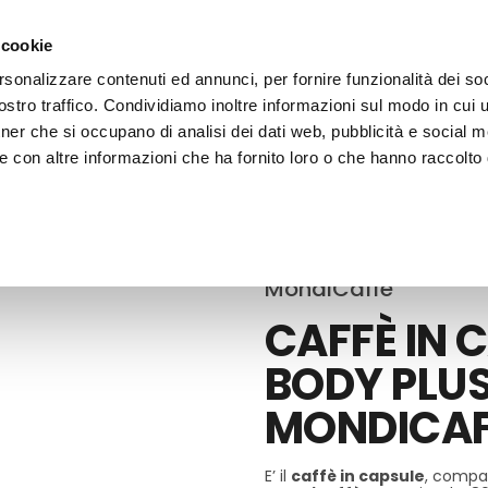
 cookie
rsonalizzare contenuti ed annunci, per fornire funzionalità dei soc
stro traffico. Condividiamo inoltre informazioni sul modo in cui ut
tner che si occupano di analisi dei dati web, pubblicità e social m
ERE
LE BOTTEGHE
e con altre informazioni che ha fornito loro o che hanno raccolto
MondiCaffè
CAFFÈ IN 
BODY PLU
MONDICAF
E’ il
caffè in capsule
, compat