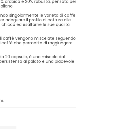
0% arabica e 20% robusta, pensata per
taliano.
ando singolarmente le varietà di caffè
er adeguare il profilo di cottura alle
l chicco ed esaltarne le sue qualità
à di caffè vengono miscelate seguendo
ndicaffè che permette di raggiungere
da 20 capsule, è una miscela dal
ersistenza al palato e una piacevole
ni.