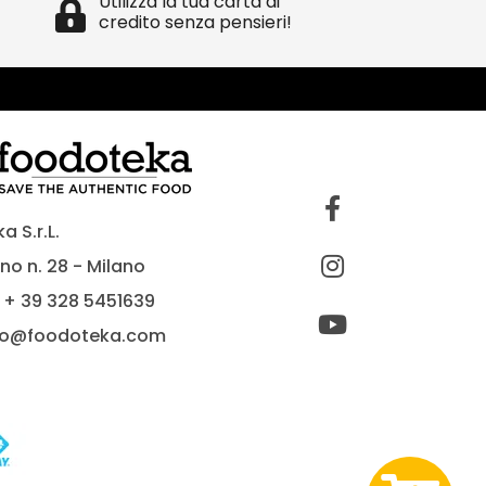
Utilizza la tua carta di
credito senza pensieri!
 S.r.L.
no n. 28 - Milano
 + 39 328 5451639
fo@foodoteka.com