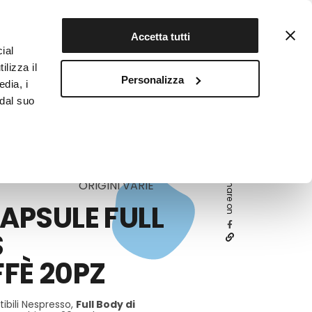
Contattaci
Registrati
Accetta tutti
ial
ilizza il
Personalizza
edia, i
INFOTEKA
CIBO AUTENTICO
 dal suo
Share on
ORIGINI VARIE
CAPSULE FULL
S
FÈ 20PZ
ibili Nespresso,
Full Body
di