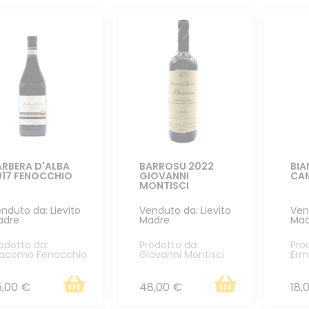
ARBERA D'ALBA
BARROSU 2022
BIA
017 FENOCCHIO
GIOVANNI
CA
MONTISCI
nduto da: Lievito
Venduto da: Lievito
Ven
adre
Madre
Mad
odotto da:
Prodotto da:
Pro
iacomo Fenocchio
Giovanni Montisci
Er
5,00 €
48,00 €
18,