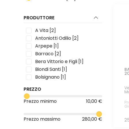
PRODUTTORE
A Vita
[2]
Antoniotti Odilio
[2]
Arpepe
[1]
Barraco
[2]
Bera Vittorio e Figli
[1]
Biondi Santi
[1]
B
2
Bolsignano
[1]
Bonavita
[1]
Ve
PREZZO
M
Bossanova
[2]
Bruno Ferrara Sardo
[1]
Prezzo minimo
10,00 €
Pr
G
Cantina Filippi
[1]
Carlo Viglione
[1]
Prezzo massimo
280,00 €
2
Cascina Tavijn
[1]