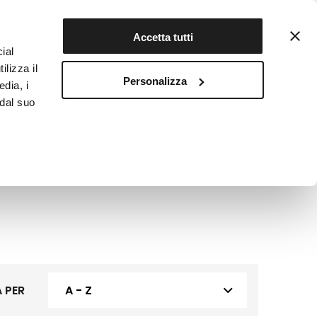
Contattaci
Registrati
Accetta tutti
ial
ilizza il
Personalizza
edia, i
INFOTEKA
CIBO AUTENTICO
 dal suo
 PER
A - Z