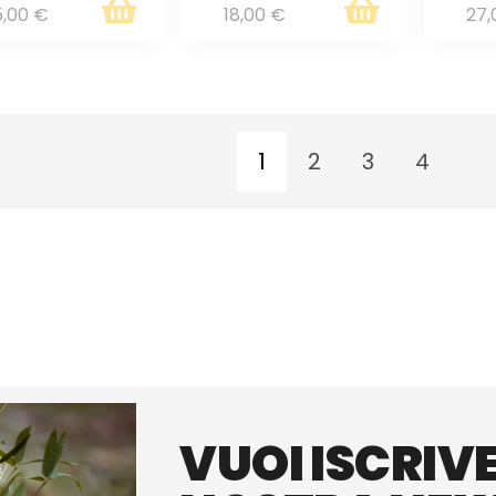
5,00 €
18,00 €
27,
1
2
3
4
VUOI ISCRIVE