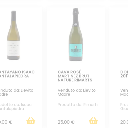
ANTAYANO ISAAC
CAVA ROSÉ
DOL
ANTALAPIEDRA
MARTINEZ BRUT
201
NATURE RIMARTS
nduto da: Lievito
Venduto da: Lievito
Ven
adre
Madre
Mad
odotto da: Isaac
Prodotto da: Rimarts
Pro
ntalapiedra
Gia
0,00 €
25,00 €
20,