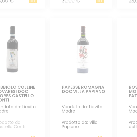
8,00 €
30,00 €
23,
BBIOLO COLLINE
PAPESSE ROMAGNA
ROS
OVARESI DOC
DOC VILLA PAPIANO
MO
LORES CASTELLO
FAT
ONTI
nduto da: Lievito
Venduto da: Lievito
Ven
adre
Madre
Mad
odotto da:
Prodotto da: Villa
Pro
stello Conti
Papiano
del