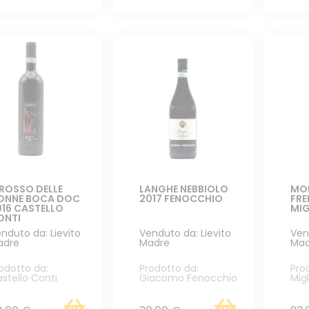
 ROSSO DELLE
LANGHE NEBBIOLO
MO
ONNE BOCA DOC
2017 FENOCCHIO
FRE
016 CASTELLO
MI
ONTI
nduto da: Lievito
Venduto da: Lievito
Ven
adre
Madre
Mad
odotto da:
Prodotto da:
Pro
stello Conti
Giacomo Fenocchio
Mig