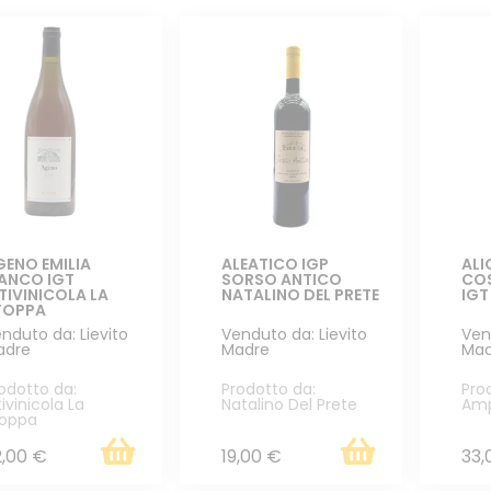
GENO EMILIA
ALEATICO IGP
ALI
IANCO IGT
SORSO ANTICO
CO
TIVINICOLA LA
NATALINO DEL PRETE
IGT
TOPPA
nduto da: Lievito
Venduto da: Lievito
Ven
adre
Madre
Mad
odotto da:
Prodotto da:
Pro
tivinicola La
Natalino Del Prete
Amp
toppa
2,00 €
19,00 €
33,