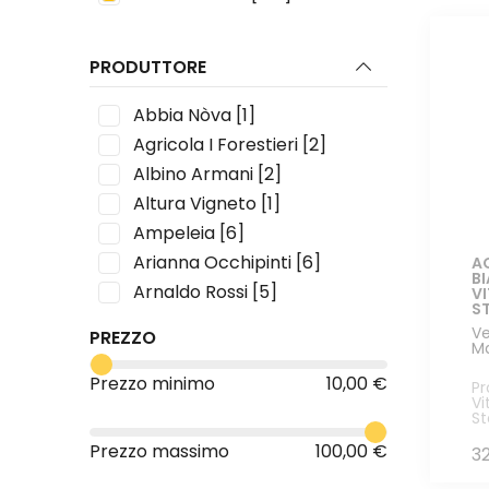
PRODUTTORE
Abbia Nòva
[1]
Agricola I Forestieri
[2]
Albino Armani
[2]
Altura Vigneto
[1]
Ampeleia
[6]
Arianna Occhipinti
[6]
A
B
Arnaldo Rossi
[5]
VI
S
Bakkanali
[1]
Ve
PREZZO
M
Barraco
[2]
Bussoletti Leonardo
[1]
Prezzo minimo
10,00 €
Pr
Vi
Ca' de Noci
[10]
S
Camigliano
[1]
Prezzo massimo
100,00 €
3
Cantina Filippi
[1]