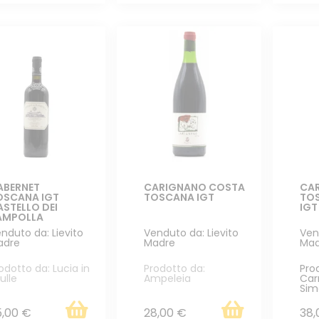
ABERNET
CARIGNANO COSTA
CAR
OSCANA IGT
TOSCANA IGT
TO
STELLO DEI
IGT
AMPOLLA
nduto da: Lievito
Venduto da: Lievito
Ven
adre
Madre
Mad
odotto da: Lucia in
Prodotto da:
Pro
ulle
Ampeleia
Car
Sim
5,00 €
28,00 €
38,