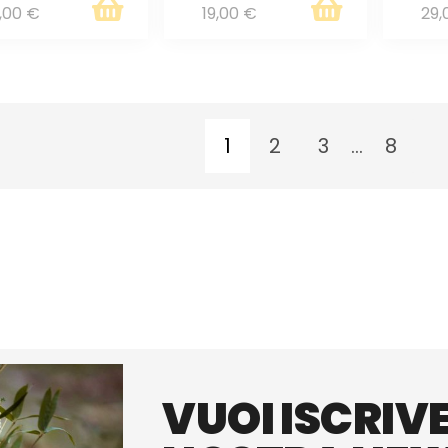
,00 €
19,00 €
29,
1
2
3
...
8
VUOI ISCRIVE