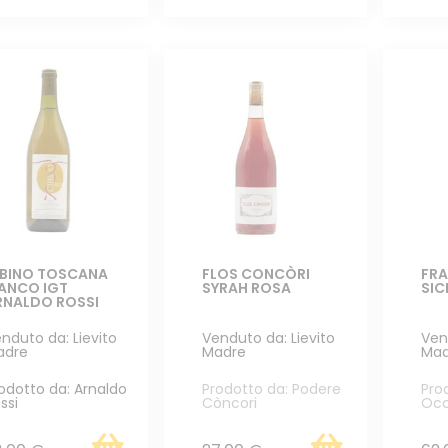
IBINO TOSCANA
FLOS CONCÒRI
FRA
IANCO IGT
SYRAH ROSA
SIC
RNALDO ROSSI
nduto da: Lievito
Venduto da: Lievito
Ven
adre
Madre
Mad
odotto da: Arnaldo
Prodotto da: Podere
Pro
ssi
Còncori
Occ