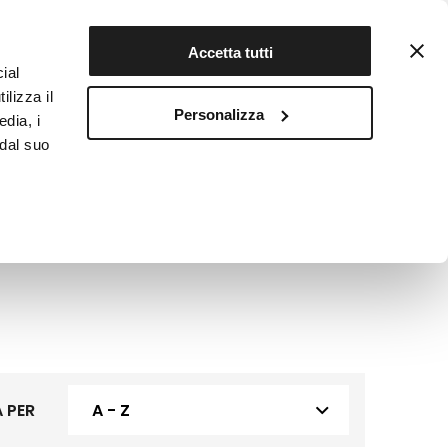
Contattaci
Registrati
Accetta tutti
ial
ilizza il
Personalizza
edia, i
INFOTEKA
CIBO AUTENTICO
 dal suo
 PER
A - Z