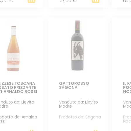
8,00 €
27,00 €
62,
RIZZESE TOSCANA
GATTOROSSO
IL 
OSATO FRIZZANTE
SÀGONA
POG
GT ARNALDO ROSSI
NO
nduto da: Lievito
Venduto da: Lievito
Ven
adre
Madre
Mad
odotto da: Arnaldo
Prodotto da: Sàgona
Pro
ssi
Noc