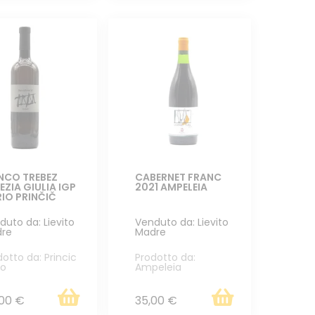
NCO TREBEZ
CABERNET FRANC
EZIA GIULIA IGP
2021 AMPELEIA
IO PRINČIČ
duto da: Lievito
Venduto da: Lievito
re
Madre
dotto da: Princic
Prodotto da:
io
Ampeleia
00 €
35,00 €