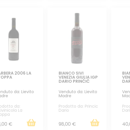
ARBERA 2006 LA
BIANCO SIVI
BIA
TOPPA
VENEZIA GIULIA IGP
VEN
DARIO PRINČIČ
DAR
nduto da: Lievito
Venduto da: Lievito
Ven
adre
Madre
Mad
odotto da:
Prodotto da: Princic
Pro
tivinicola La
Dario
Dar
toppa
3,00 €
98,00 €
40,