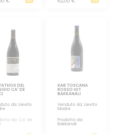
00 €
62,00 €
KYATHOS DEL
KAB TOSCANA
GIO CA' DE
ROSSO IGT
CI
BAKKANALI
duto da: Lievito
Venduto da: Lievito
re
Madre
dotto da: Ca' de
Prodotto da:
i
Bakkanali