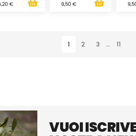
4,20 €
9,50 €
9,5
1
2
3
...
11
VUOI ISCRIVE