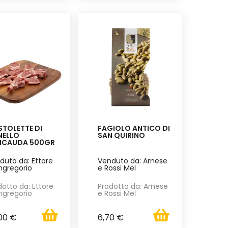
TOLETTE DI
FAGIOLO ANTICO DI
NELLO
SAN QUIRINO
TICAUDA 500GR
duto da: Ettore
Venduto da: Arnese
ngregorio
e Rossi Mel
dotto da: Ettore
Prodotto da: Arnese
ngregorio
e Rossi Mel
00 €
6,70 €