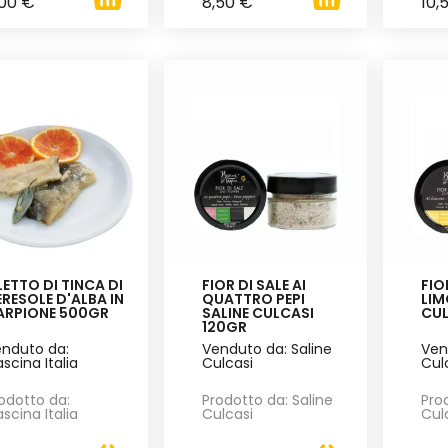
,00 €
8,50 €
10,
LETTO DI TINCA DI
FIOR DI SALE AI
FIO
RESOLE D'ALBA IN
QUATTRO PEPI
LIM
ARPIONE 500GR
SALINE CULCASI
CUL
120GR
nduto da:
Venduto da: Saline
Ven
scina Italia
Culcasi
Cul
odotto da:
Prodotto da: Saline
Pro
scina Italia
Culcasi
Cul