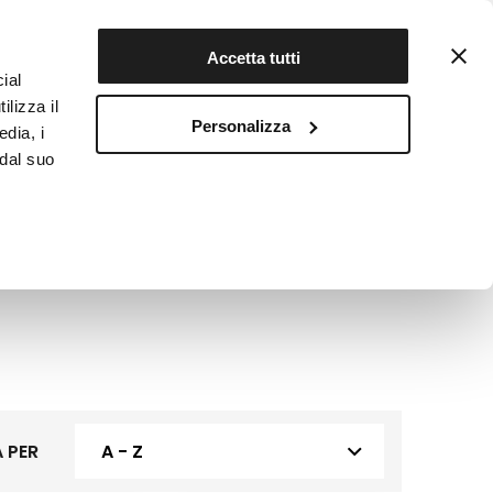
Contattaci
Registrati
Accetta tutti
ial
ilizza il
Personalizza
edia, i
INFOTEKA
CIBO AUTENTICO
 dal suo
 PER
A - Z