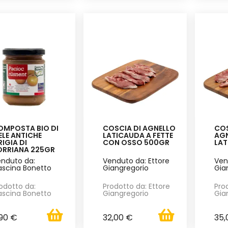
OMPOSTA BIO DI
COSCIA DI AGNELLO
COS
LE ANTICHE
LATICAUDA A FETTE
AG
IGIA DI
CON OSSO 500GR
LA
ORRIANA 225GR
nduto da:
Venduto da: Ettore
Ven
scina Bonetto
Giangregorio
Gia
odotto da:
Prodotto da: Ettore
Pro
scina Bonetto
Giangregorio
Gia
,90 €
32,00 €
35,