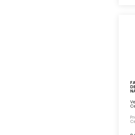
Olio D'Amore
[2]
Panificio La Panetta
[2]
Pannarale Giuseppe
[2]
Pasticceria Cagna
[1]
Paysage à Manger
[1]
Pellizzari Maria Cristina
[1]
Podere Ricavo
[1]
Podere dei Bianchi Galli
[10]
Poggio La Tana
[3]
Salella
[3]
F
Saline Culcasi
[16]
DE
N
Sandra Negro
[2]
Scyavuru
[1]
Ve
Ce
Terra Slow
[5]
Terre di Molinara
[1]
Pr
Ce
Terreni Riuniti Alta
Valnerina
[5]