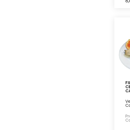
8
Torronificio Nitro
[1]
Tozzi Stefano
[2]
Trinci
[5]
FI
CE
C
Ve
Ca
Pr
Ca