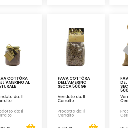
AVA COTTÒRA
FAVA COTTÒRA
FA
LL'AMERINO AL
DELL'AMERINO
DEL
ATURALE
SECCA 500GR
SEC
50
nduto da: Il
Venduto da: Il
Ven
rralto
Cerralto
Cer
odotto da: Il
Prodotto da: Il
Prod
rralto
Cerralto
Cer