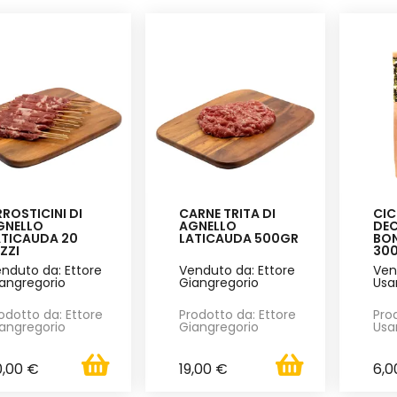
ROSTICINI DI
CARNE TRITA DI
CIC
GNELLO
AGNELLO
DEC
ATICAUDA 20
LATICAUDA 500GR
BO
ZZI
30
nduto da: Ettore
Venduto da: Ettore
Ven
angregorio
Giangregorio
Usa
odotto da: Ettore
Prodotto da: Ettore
Pro
angregorio
Giangregorio
Usa
0,00 €
19,00 €
6,0