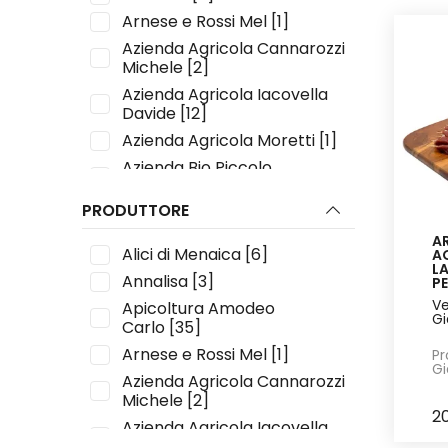
Arnese e Rossi Mel
[1]
Azienda Agricola Cannarozzi
Michele
[2]
Azienda Agricola Iacovella
Davide
[12]
Azienda Agricola Moretti
[1]
Azienda Bio Piccolo
Feudo
[3]
PRODUTTORE
Calemone
[7]
Cascina Bonetto
[5]
AR
Alici di Menaica
[6]
A
Cascina Italia
[3]
L
Annalisa
[3]
PE
Cassar Scalia Corrado
[8]
Ve
Apicoltura Amodeo
Gi
Colle D'Angiò
[3]
Carlo
[35]
Cooperativa Agricola
Arnese e Rossi Mel
[1]
Pr
Zaufanah
[1]
Gi
Azienda Agricola Cannarozzi
Ettore Giangregorio
[8]
Michele
[2]
2
Fabrizio Zagni-Le Api di
Azienda Agricola Iacovella
Airole
[1]
Davide
[12]