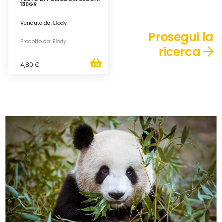
130GR
Venduto da: Elody
Prosegui la
Prodotto da: Elody
ricerca
4,80 €