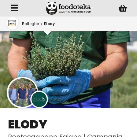
Botteghe
Elody
ELODY
Pontecagnano Faiano
|
Campania