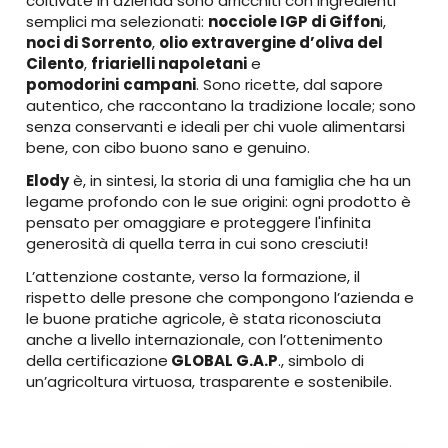
coltivate in azienda sono arricchiti con ingredienti
semplici ma selezionati:
nocciole IGP di Giffon
i,
noci di Sorrento
,
olio extravergine d’oliva del
Cilento
,
friarielli napoletani
e
pomodorini
campani
. Sono ricette, dal sapore
autentico, che raccontano la tradizione locale; sono
senza conservanti e ideali per chi vuole alimentarsi
bene, con cibo buono sano e genuino.
Elody
è, in sintesi, la storia di una famiglia che ha un
legame profondo con le sue origini: ogni prodotto è
pensato per omaggiare e proteggere l'infinita
generosità di quella terra in cui sono cresciuti!
L’attenzione costante, verso la formazione, il
rispetto delle presone che compongono l’azienda e
le buone pratiche agricole, è stata riconosciuta
anche a livello internazionale, con l’ottenimento
della certificazione
GLOBAL G.A.P
., simbolo di
un’agricoltura virtuosa, trasparente e sostenibile.