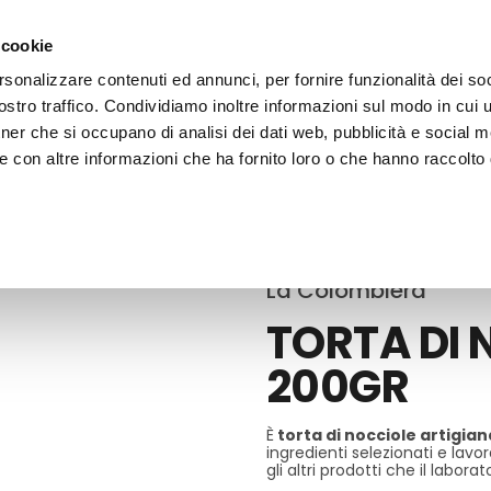
 cookie
rsonalizzare contenuti ed annunci, per fornire funzionalità dei soc
stro traffico. Condividiamo inoltre informazioni sul modo in cui ut
tner che si occupano di analisi dei dati web, pubblicità e social m
ERE
LE BOTTEGHE
e con altre informazioni che ha fornito loro o che hanno raccolto
 Artigianali e delle Feste
La Colombiera
TORTA DI 
200GR
È
torta di nocciole artigian
ingredienti selezionati e la
gli altri prodotti che il labora