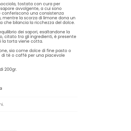
nocciola, tostata con cura per
l sapore avvolgente, a cui sono
e conferiscono una consistenza
, mentre la scorza di limone dona un
 che bilancia la ricchezza del dolce.
equilibrio dei sapori, esaltandone la
, citato tra gli ingredienti, è presente
i la torta viene cotta.
ione, sia come dolce di fine pasto o
i tè o caffè per una piacevole
di 200gr.
a
ni.