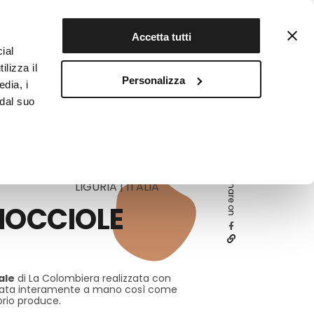
Contattaci
Registrati
Accetta tutti
ial
ilizza il
Personalizza
edia, i
INFOTEKA
CIBO AUTENTICO
 dal suo
Share on
LIGURIA | ITALIA
NOCCIOLE
ale
di La Colombiera realizzata con
vorata interamente a mano così come
torio produce.