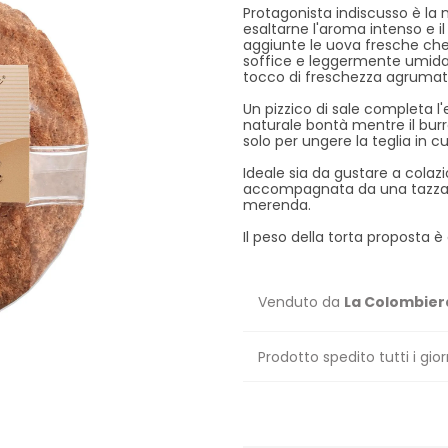
Protagonista indiscusso è la 
esaltarne l'aroma intenso e i
aggiunte le uova fresche ch
soffice e leggermente umida
tocco di freschezza agrumata
Un pizzico di sale completa l'
naturale bontà mentre il burro
solo per ungere la teglia in cu
Ideale sia da gustare a colaz
accompagnata da una tazza d
merenda.
Il peso della torta proposta è 
Venduto da
La Colombier
Prodotto spedito tutti i gior