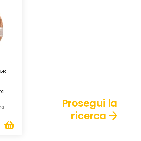
0GR
ra
Prosegui la
ra
ricerca