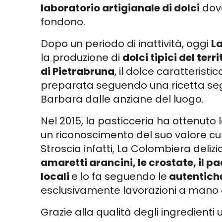
laboratorio artigianale di dolci
dove
fondono.
Dopo un periodo di inattività, oggi
L
la produzione di
dolci tipici del terri
di Pietrabruna
, il dolce caratteristi
preparata seguendo una ricetta se
Barbara dalle anziane del luogo.
Nel 2015, la pasticceria ha ottenut
un riconoscimento del suo valore cult
Stroscia infatti, La Colombiera delizia
amaretti arancini, le crostate, il p
locali
e lo fa seguendo le
autentiche
esclusivamente lavorazioni a mano e
Grazie alla qualità degli ingredienti ut