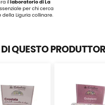
ra il
laboratorio di La
senziale per chi cerca
 della Liguria collinare.
I DI QUESTO PRODUTTO