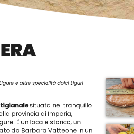
IERA
igure e altre specialità dolci Liguri
rtigianale
situata nel tranquillo
della provincia di Imperia,
ure. È un locale storico, un
mato da Barbara Vatteone in un