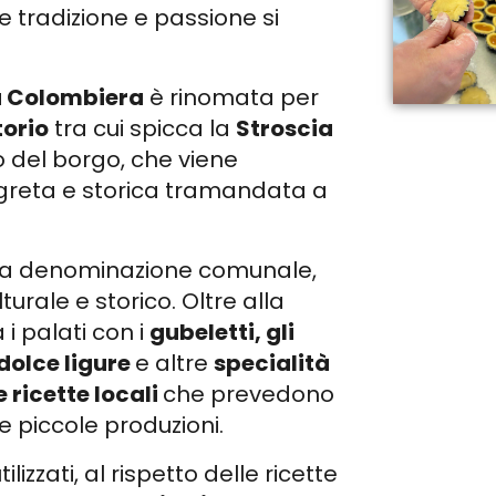
 tradizione e passione si
a Colombiera
è rinomata per
torio
tra cui spicca la
Stroscia
co del borgo, che viene
greta e storica tramandata a
o la denominazione comunale,
urale e storico. Oltre alla
 i palati con i
gubeletti, gli
adolce ligure
e altre
specialità
 ricette locali
che prevedono
 piccole produzioni.
ilizzati, al rispetto delle ricette