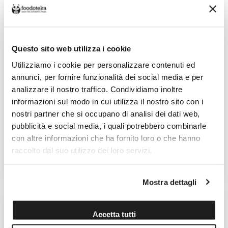
Questo sito web utilizza i cookie
Utilizziamo i cookie per personalizzare contenuti ed
annunci, per fornire funzionalità dei social media e per
analizzare il nostro traffico. Condividiamo inoltre
informazioni sul modo in cui utilizza il nostro sito con i
GIRELLO DI SPALLA DI
GIRELLO DI SPALLA DI
MARCHIGIANA I.G.P. 1,5KG
MARCHIGIANA I.G.P. 1KG
nostri partner che si occupano di analisi dei dati web,
pubblicità e social media, i quali potrebbero combinarle
Venduto da: Ettore Giangregorio
Venduto da: Ettore Giangregorio
con altre informazioni che ha fornito loro o che hanno
Prodotto da: Ettore Giangregorio
Prodotto da: Ettore Giangregorio
raccolto dal suo utilizzo dei loro servizi.
27,00 €
27,00 €
Mostra dettagli
Accetta tutti