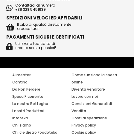
Contattaci al numero
+39 328 5451639
SPEDIZIONI VELOCI ED AFFIDABILI
Il cibo di qualità direttamente
a casa tua!
PAGAMENTI SICURI E CERTIFICATI
Utilizza la tua carta di
credito senza pensieri!
Alimentari
Come funziona la spesa
Cantina
online
Da Non Perdere
Diventa venditore
Spesa Ricorrente
Lavora con noi
Le nostre Botteghe
Condizioni Generali di
I nostri Produttori
Vendita
Infoteka
Costi di spedizione
Chi siamo
Privacy policy
Chi c'è dietro Foodoteka
Cookie policy