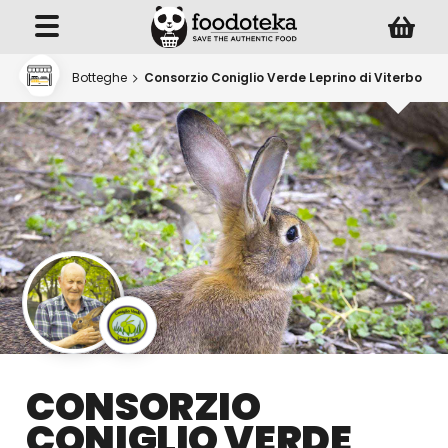
Botteghe
Consorzio Coniglio Verde Leprino di Viterbo
CONSORZIO
CONIGLIO VERDE