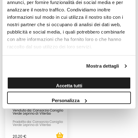
SCOPRI I PRODOTTI DI
annunci, per fornire funzionalità dei social media e per
analizzare il nostro traffico. Condividiamo inoltre
QUESTO PRODUTTORE
informazioni sul modo in cui utilizza il nostro sito con i
nostri partner che si occupano di analisi dei dati web,
pubblicità e social media, i quali potrebbero combinarle
con altre informazioni che ha fornito loro o che hanno
raccolto dal suo utilizzo dei loro servizi.
Mostra dettagli
Accetta tutti
CONIGLIO LEPRINO DI VITERBO
Personalizza
Venduto da: Consorzio Coniglio
Verde Leprino di Viterbo
Prodotto da: Consorzio Coniglio
Verde Leprino di Viterbo
20,20 €