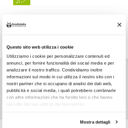
Costo di spedizione
Per Fabbri Denis è €8,00, gratuito da €79,00. Se continui ad acquistare, ciò
che spendi in più dopo gli €79,00 concorre a generare uno sconto sulle
spese di spedizione di altre botteghe.
Questo sito web utilizza i cookie
DETTAGLI
VALORI NUTRIZIONALI
ALLERGENI
Utilizziamo i cookie per personalizzare contenuti ed
annunci, per fornire funzionalità dei social media e per
INGREDIENTI
analizzare il nostro traffico. Condividiamo inoltre
Noci Chandler
CARATTERISTICHE
informazioni sul modo in cui utilizza il nostro sito con i
Prodotto in Italia
nostri partner che si occupano di analisi dei dati web,
pubblicità e social media, i quali potrebbero combinarle
SKU
12879
con altre informazioni che ha fornito loro o che hanno
TIPO DI CONFEZIONE
Sacchetto finestrato
raccolto dal suo utilizzo dei loro servizi.
PESO NETTO
300,0 gr
Mostra dettagli