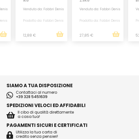
1KG
2,5KG
B
Denis
Venduto da: Fabbri Denis
Venduto da: Fabbri Denis
Ve
Denis
Prodotto da: Fabbri Denis
Prodotto da: Fabbri Denis
Pr
12,88 €
27,85 €
5
SIAMO A TUA DISPOSIZIONE
Contattaci al numero
+39 328 5451639
SPEDIZIONI VELOCI ED AFFIDABILI
Il cibo di qualità direttamente
a casa tua!
PAGAMENTI SICURI E CERTIFICATI
Utilizza la tua carta di
credito senza pensieri!