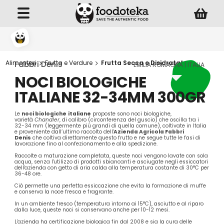
Alimentari
Frutta e Verdure
Frutta Secca e Disidratata
Fabbri Denis
EMILIA ROMAGNA | ITALIA
NOCI BIOLOGICHE
ITALIANE 32-34MM 300GR
Le
noci biologiche
italiane
proposte sono noci biologiche,
varietà
Chandler
, di calibro (circonferenza del guscio) che oscilla tra i
32-34 mm (leggermente più grandi di quella comune), coltivate in Italia
e proveniente dall’ultimo raccolto dell'
Azienda Agricola Fabbri
Denis
che coltiva direttamente questo frutto e ne segue tutte le fasi di
lavorazione fino al confezionamento e alla spedizione.
Raccolte a maturazione completata, queste noci vengono lavate con sola
acqua, senza l'utilizzo di prodotti sbiancanti e asciugate negli essiccatori
dell'azienda con getto di aria calda alla temperatura costante di 30°C per
36-48 ore.
Ciò permette una perfetta essiccazione che evita la formazione di muffe
e conserva la noce fresca e fragrante.
In un ambiente fresco (temperatura intorno ai 15°C), asciutto e al riparo
dalla luce, queste noci si conservano anche per 10-12 mesi.
L'azienda ha certificazione biologica fin dal 2008 e sia la cura delle