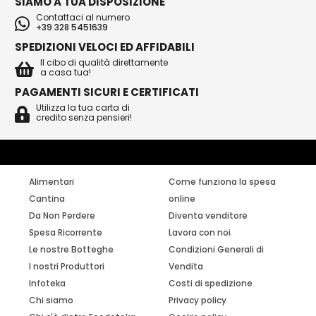
SIAMO A TUA DISPOSIZIONE
Contattaci al numero
+39 328 5451639
SPEDIZIONI VELOCI ED AFFIDABILI
Il cibo di qualità direttamente
a casa tua!
PAGAMENTI SICURI E CERTIFICATI
Utilizza la tua carta di
credito senza pensieri!
Alimentari
Come funziona la spesa
Cantina
online
Da Non Perdere
Diventa venditore
Spesa Ricorrente
Lavora con noi
Le nostre Botteghe
Condizioni Generali di
I nostri Produttori
Vendita
Infoteka
Costi di spedizione
Chi siamo
Privacy policy