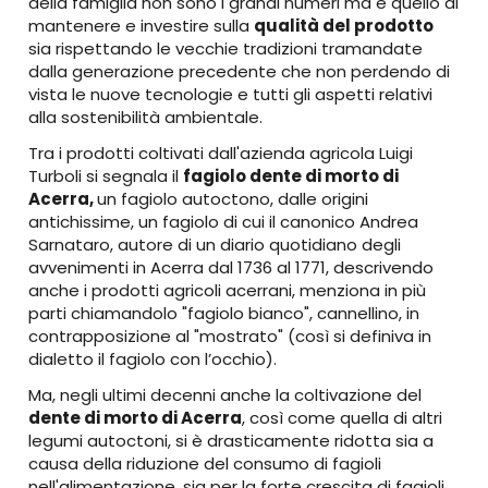
della famiglia non sono i grandi numeri ma è quello di
mantenere e investire sulla
qualità del prodotto
sia rispettando le vecchie tradizioni tramandate
dalla generazione precedente che non perdendo di
vista le nuove tecnologie e tutti gli aspetti relativi
alla sostenibilità ambientale.
Tra i prodotti coltivati dall'azienda agricola Luigi
Turboli si segnala il
f
agiolo dente di morto di
Acerra,
un fagiolo autoctono, dalle origini
antichissime, un fagiolo di cui il canonico Andrea
Sarnataro, autore di un diario quotidiano degli
avvenimenti in Acerra dal 1736 al 1771, descrivendo
anche i prodotti agricoli acerrani, menziona in più
parti chiamandolo "fagiolo bianco", cannellino, in
contrapposizione al "mostrato" (così si definiva in
dialetto il fagiolo con l’occhio).
Ma, negli ultimi decenni anche la coltivazione del
dente di morto di Acerra
, così come quella di altri
legumi autoctoni, si è drasticamente ridotta sia a
causa della riduzione del consumo di fagioli
nell'alimentazione, sia per la forte crescita di fagioli