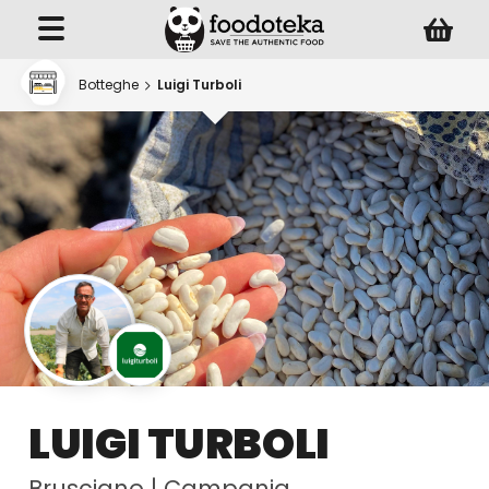
Botteghe
Luigi Turboli
LUIGI TURBOLI
Brusciano
|
Campania