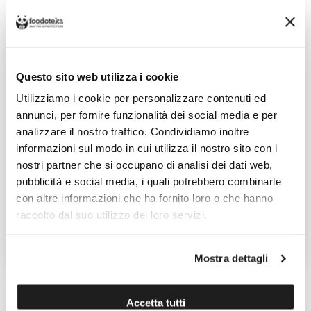
Questo sito web utilizza i cookie
Utilizziamo i cookie per personalizzare contenuti ed
annunci, per fornire funzionalità dei social media e per
analizzare il nostro traffico. Condividiamo inoltre
informazioni sul modo in cui utilizza il nostro sito con i
TORRONE ARTIGIANALE
TORRONE ARTIGIANALE
nostri partner che si occupano di analisi dei dati web,
SARDO ALLE MANDORLE
SARDO ALLE NOCI
pubblicità e social media, i quali potrebbero combinarle
Venduto da: Pranteddu
Venduto da: Pranteddu
con altre informazioni che ha fornito loro o che hanno
Sebastiano
Sebastiano
raccolto dal suo utilizzo dei loro servizi.
Prodotto da: Pranteddu
Prodotto da: Pranteddu
Sebastiano
Sebastiano
14,20 €
14,20 €
Mostra dettagli
Accetta tutti