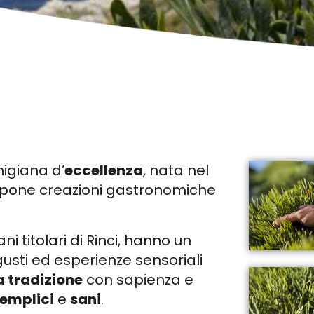
igiana d’
eccellenza
, nata nel
opone creazioni gastronomiche
i titolari di Rinci, hanno un
gusti ed esperienze sensoriali
a tradizione
con sapienza e
semplici
e
sani
.