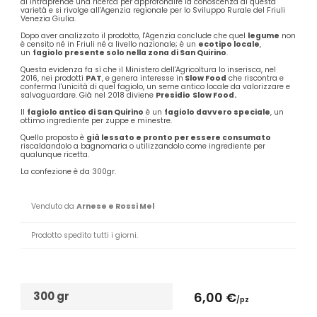
di intraprende una ricerca per approfondire la conoscenza di questa
varietà e si rivolge all'Agenzia regionale per lo Sviluppo Rurale del Friuli
Venezia Giulia.
Dopo aver analizzato il prodotto, l'Agenzia conclude che quel
legume
non
è censito né in Friuli né a livello nazionale; è un
ecotipo locale
,
un
fagiolo presente solo nella zona di San Quirino
.
Questa evidenza fa sì che il Ministero dell'Agricoltura lo inserisca, nel
2016, nei prodotti
PAT
, e genera interesse in
Slow Food
che riscontra e
conferma l'unicità di quel fagiolo, un seme antico locale da valorizzare e
salvaguardare. Già nel 2018 diviene
Presidio
Slow Food.
Il
fagiolo antico di San Quirino
è un
fagiolo davvero speciale
, un
ottimo ingrediente per zuppe e minestre.
Quello proposto è
già lessato e pronto per essere consumato
riscaldandolo a bagnomaria o utilizzandolo come ingrediente per
qualunque ricetta.
La confezione è da 300gr.
Venduto da
Arnese e Rossi Mel
Prodotto spedito tutti i giorni.
300 gr
6,00 €
/pz