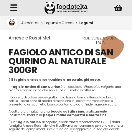
Alimentari
Legumi e Cereali
Legumi
Arnese e Rossi Mel
FRIULI VENEZIA GIULIA |
ITALIA
FAGIOLO ANTICO DI SAN
QUIRINO AL NATURALE
300GR
È il
fagiolo antico di San Quirino al naturale, già cotto.
Il
fagiolo
antico di San Quirino
è un ecotipo di
Phaseolus vulgaris,
una
pianta erbacea nana che non supera il metro di altezza.
I baccelli, di colore verde-giallognolo hanno forma allungata e buccia
sottile. I semi sono di media dimensione, di colore marrone chiaro e
presentano un occhietto bianco contornato da un’iride marrone scuro.
A cottura ultimata, ha una
buccia sottilissima
, praticamente
inesistente, mentre la
polpa rimane compatta e molto fine
.
È un
fagiolo antico
riscoperto, abbastanza recentemente (2016) dalla
famiglia Arnese Rossi Mel che li coltivava per consumo personale e che, a
seguito dei complimenti ricevuti da chi assaggiava quel fagiolo, decide