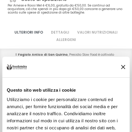
Per Arnese e Rossi Mel è €6,00, gratuito da €50,00. Se continui ad
acquistare, ciò che spendi in più dopo gli €50,00 concorre a generare uno
sconto sulle spese di spedizione di altre botteghe.
ULTERIORI INFO
DETTAGLI
VALORI NUTRIZIONALI
ALLERGENI
Il
Fagiolo Antico di San Quirino
, Presidio Slow Food è coltivato
esclusivamente nei campi che si trovano nel comune di
San
Quirino
, in provincia di Pordenone.
I terreni si trovano a circa 100 metri sul livello del mare e sono
prevalentemente sassosi, frutto del deposito di materiali calcarei
portati a valle dai fiumi Cellina e Meduna nel corso dei millenni.
I produttori che fanno parte del Presidio, tra cui l'azienda
Arnese
Questo sito web utilizza i cookie
Rossi Mel
, coltivano complessivamente circa un ettaro di terreni.
Utilizziamo i cookie per personalizzare contenuti ed
I semi, scelti e conservati dai produttori, sono interrati tra la
annunci, per fornire funzionalità dei social media e per
seconda decade di aprile e la fine di giugno. Il terreno è lavorato
superficialmente per contenere lo sviluppo delle erbe infestanti
analizzare il nostro traffico. Condividiamo inoltre
che sono estirpate manualmente e, all’occorrenza, rimosse
tramite sarchiatura.
informazioni sul modo in cui utilizza il nostro sito con i
nostri partner che si occupano di analisi dei dati web,
L’irrigazione è a solco e il terreno è fertilizzato, prima della
semina, con letame maturo proveniente da allevamenti locali.