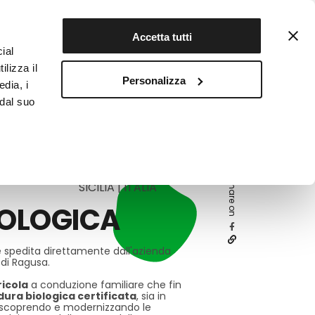
Contattaci
Registrati
Accetta tutti
ial
ilizza il
Personalizza
edia, i
INFOTEKA
CIBO AUTENTICO
 dal suo
Share on
SICILIA | ITALIA
IOLOGICA
e spedita direttamente dall'azienda
 di Ragusa.
icola
a conduzione familiare che fin
dura biologica certificata
, sia in
riscoprendo e modernizzando le