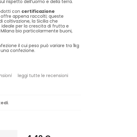
ul rispetto dell’uomo e della terra.
odotti con
certificazione
li offre appena raccolti; queste
i coltivazione, la Sicilia che
deale per la crescita di frutta e
i Milana bio particolarmente buoni,
fezione il cui peso può variare tra 1kg
ad una confezione.
sioni
leggi tutte le recensioni
edi
.