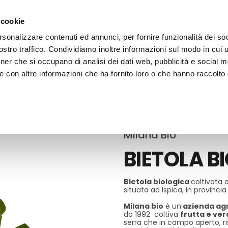
 cookie
rsonalizzare contenuti ed annunci, per fornire funzionalità dei soc
stro traffico. Condividiamo inoltre informazioni sul modo in cui ut
tner che si occupano di analisi dei dati web, pubblicità e social m
ERE
LE BOTTEGHE
e con altre informazioni che ha fornito loro o che hanno raccolto
ure Fresche
Milana Bio
BIETOLA B
Bietola biologica
coltivata 
situata ad Ispica, in provincia
Milana bio
è un’
azienda agr
da 1992 coltiva
frutta e ver
serra che in campo aperto, 