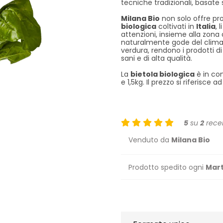
tecniche tradizionali, basate s
Milana Bio
non solo offre pr
biologica
coltivati in
Italia
, 
attenzioni, insieme alla zona d
naturalmente gode del clima i
verdura, rendono i prodotti d
sani e di alta qualità.
La
bietola biologica
è in con
e 1,5kg. Il prezzo si riferisce 
5
su
2
recen
Venduto da
Milana Bio
Prodotto spedito ogni
Mart