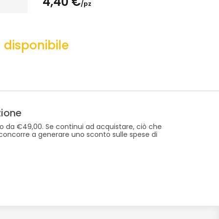
4,40 €
/pz
disponibile
zione
to da €49,00. Se continui ad acquistare, ciò che
 concorre a generare uno sconto sulle spese di