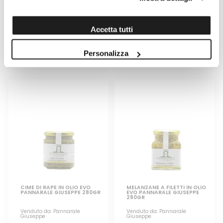
280GR
Venduto da: Pannarale
Venduto da: Pannarale
Giuseppe
Giuseppe
Accetta tutti
Prodotto da: Pannarale
Prodotto da: Pannarale
Giuseppe
Giuseppe
Personalizza
6,80 €
6,70 €
CIME DI RAPE IN OLIO EVO
MELANZANE A FILETTI IN OLIO
PANNARALE GIUSEPPE 280GR
EVO PANNARALE GIUSEPPE
280GR
Venduto da: Pannarale
Venduto da: Pannarale
Giuseppe
Giuseppe