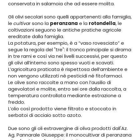
conservata in salamoia che ad essere molita.
Gli olivi secolari sono quelli appartenenti alla famiglia,
le
cultiva
r sono la
peranzana
e la
rotondella
, le
coltivazioni seguono le antiche pratiche agricole
ereditate dalla famiglia.
La potatura, per esempio, è a “vaso rovesciato” e
segue la regola del "tre": il tronco principale si dirama
in tre rami e così via nei livelli successivi, per questo
gli olivi all’interno sono spesso vuoti e scavati.
L’agricoltura praticata è rispettosa dell’ambiente e
non vengono utilizzati né pesticidi né fitofarmaci.
Le olive sono raccolte a mano con l’ausilio di
agevolatori e molite, entro sei ore dalla raccolta, a
temperatura controllata mediante estrazione a
freddo.
L’olio così prodotto viene filtrato e stoccato in
serbatoi di acciaio sotto azoto.
Due sono gli oli extravergine di oliva prodotti dall'Az.
Ag. Pannarale Giuseppe: il monocultivar di peranzana