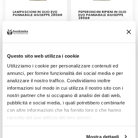
LAMPASCIONI IN OLIO EVO
PEPERONCINI RIPIENI IN OLIO
PANNARALE GIUSEPPE 280GR
EVO PANNARALE GIUSEPPE
280GR
Venduto da: Pannarale
Venduto da: Pannarale
Giuseppe
Giuseppe
Prodotto da: Pannarale
Prodotto da: Pannarale
Giuseppe
Giuseppe
5,20 €
6,40 €
Questo sito web utilizza i cookie
Utilizziamo i cookie per personalizzare contenuti ed
annunci, per fornire funzionalità dei social media e per
analizzare il nostro traffico. Condividiamo inoltre
informazioni sul modo in cui utilizza il nostro sito con i
nostri partner che si occupano di analisi dei dati web,
pubblicità e social media, i quali potrebbero combinarle
con altre informazioni che ha fornito loro o che hanno
raccolto dal suo utilizzo dei loro servizi.
CARCIOFI GRIGLIATI IN OLIO
CARCIOFI IN OLIO EVO
EVO PANNARALE GIUSEPPE
PANNARALE GIUSEPPE 280GR
Mostra dettagli