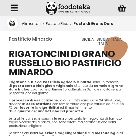
Alimentari
Pasta e Riso
Pasta di Grano Duro
Pastificio Minardo
SICILIA | SICILIA | ITALIA |
ITALIA
RIGATONCINI DI GRANO
RUSSELLO BIO PASTIFICIO
MINARDO
I
rigatoncini bio
del
Pastificio Agricolo Minardo
sono
un formato
di
pasta corta biologica artigianale
ottenuto da
semola di grano
duro biologico
di varietà
Russello
, coltivato in Sicilia e molito senza
l’asportazione del germe.
Il
processo di essiccazione
, la cui durata varia dalle 24 alle 48 ore,
avviene in
celle
statiche
con temperatura che può variare da 36 a 38
°C per
favorire
la
digeribilità
ed il mantenimento
delle
qualità
organolettiche
del
prodotto
.
Le
trafile
utilizzate sono in
bronzo
, pertanto le irregolarità di formato,
taglio o colore della pasta, non sono difetti ma caratteristiche della
produzione artigiana.
Le attenzioni nella
selezione degli ingredienti
e la
metodologia di