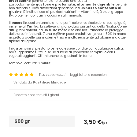
lavorazione
permettono di produrre una pasta
particolarmente
gustosa
e
profumata
,
altamente digeribile
perché,
non avendo subito alterazioni genetiche,
ha un basso contenuto di
glutine
. E' inoltre ricca di preziosi nutrienti - vitamine E, D e del gruppo
B-, proteine nobili, aminoacidi e sali minerali.
Il
Russello
, così chiamato anche per il colore rossiccio della sua spiga è,
insieme al
Timilia
, la
cultivar
di grano duro più antica della Sicilia. Come
altri grani antichi, ha un fusto molto alto che naturalmente lo protegge
delle erbe infestanti. E' una
cultivar
poco produttiva (circa il 50% in meno
rispetto a quelle più moderne) ma è molto resistente ad alcune malattie
tipiche del grano.
I
rigatoncini
si prestano bene ad essere condite con qualunque salsa:
noi suggeriamo tutte le salse a base di pomodoro semplici o con i
vegetali aggiunti. Ottimi anche se gratinati in forno.
Tempo di cottura: 8 minuti.
5
su
1
recensioni
leggi tutte le recensioni
Venduto da
Pastificio Minardo
Prodotto spedito tutti i giorni.
500 gr
3,50 €
/pz