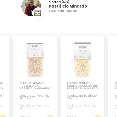
Modica (RG)
Pastificio Minardo
Scopri tutti i prodotti
NO
DITALI DI GRANO
MACCHERONE DI
P
RUSSELLO BIO
GRANO RUSSELLO BIO
R
DO
PASTIFICIO MINARDO
PASTIFICIO MINARDO
P
io
Venduto da: Pastificio
Venduto da: Pastificio
Ve
Minardo
Minardo
M
io
Prodotto da: Pastificio
Prodotto da: Pastificio
Pr
Minardo
Minardo
M