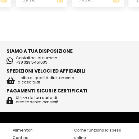
3,50 €
3,50 €
3
SIAMO A TUA DISPOSIZIONE
Contattaci al numero
+39 328 5451639
SPEDIZIONI VELOCI ED AFFIDABILI
Il cibo di qualità direttamente
a casa tua!
PAGAMENTI SICURI E CERTIFICATI
Utilizza la tua carta di
credito senza pensieri!
Alimentari
Come funziona la spesa
Cantina
online