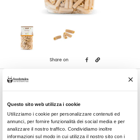
Share on
Attestati di Prodotto
Questo sito web utilizza i cookie
Utilizziamo i cookie per personalizzare contenuti ed
Costo di spedizione
annunci, per fornire funzionalità dei social media e per
Per Pastificio Minardo è €6,00, gratuito da €35,00. Se continui ad
acquistare, ciò che spendi in più dopo gli €35,00 concorre a generare uno
analizzare il nostro traffico. Condividiamo inoltre
sconto sulle spese di spedizione di altre botteghe.
informazioni sul modo in cui utilizza il nostro sito con i