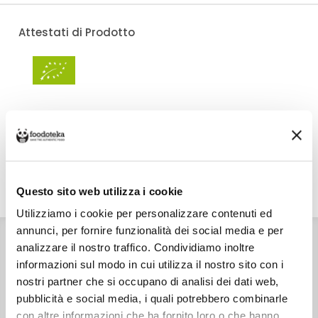
Attestati di Prodotto
Costo di spedizione
Per Salella è €6,00, gratuito da €50,00. Se continui ad acquistare, ciò che
spendi in più dopo gli €50,00 concorre a generare uno sconto sulle spese
di spedizione di altre botteghe.
Questo sito web utilizza i cookie
DETTAGLI
VALORI NUTRIZIONALI
ALLERGENI
Utilizziamo i cookie per personalizzare contenuti ed
annunci, per fornire funzionalità dei social media e per
INGREDIENTI
Olive nere biologiche, olio extra vergine di oliva.
analizzare il nostro traffico. Condividiamo inoltre
CONSERVAZIONE
informazioni sul modo in cui utilizza il nostro sito con i
Conservare in luogo fresco e asciutto. Tenere lontano da
fonti di calore. Dopo l'apertura mantenere il prodotto
nostri partner che si occupano di analisi dei dati web,
sott'olio e, se necessario, aggiungerlo..
pubblicità e social media, i quali potrebbero combinarle
CARATTERISTICHE
con altre informazioni che ha fornito loro o che hanno
Prodotto in Italia