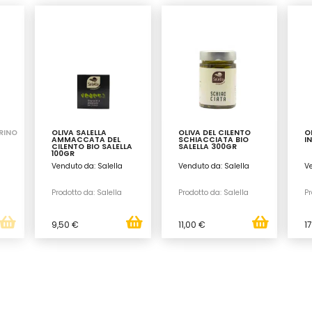
RINO
OLIVA SALELLA
OLIVA DEL CILENTO
O
AMMACCATA DEL
SCHIACCIATA BIO
I
CILENTO BIO SALELLA
SALELLA 300GR
100GR
Venduto da: Salella
Venduto da: Salella
Ve
Prodotto da: Salella
Prodotto da: Salella
Pr
9,50 €
11,00 €
1