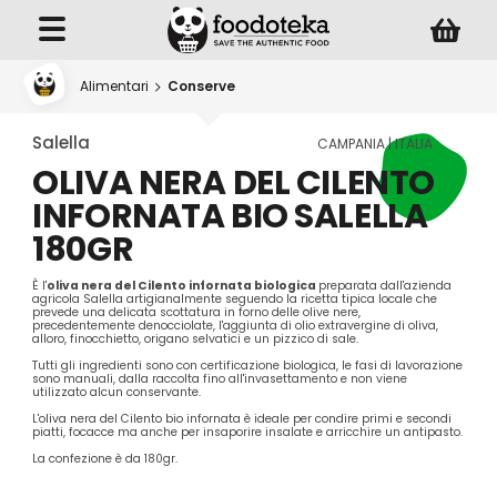
Alimentari
Conserve
Salella
CAMPANIA | ITALIA
OLIVA NERA DEL CILENTO
INFORNATA BIO SALELLA
180GR
È l'
oliva nera del Cilento infornata biologica
preparata dall'azienda
agricola Salella artigianalmente seguendo la ricetta tipica locale che
prevede una delicata scottatura in forno delle olive nere,
precedentemente denocciolate, l'aggiunta di olio extravergine di oliva,
alloro, finocchietto, origano selvatici e un pizzico di sale.
Tutti gli ingredienti sono con certificazione biologica, le fasi di lavorazione
sono manuali, dalla raccolta fino all'invasettamento e non viene
utilizzato alcun conservante.
L'oliva nera del Cilento bio infornata è ideale per condire primi e secondi
piatti, focacce ma anche per insaporire insalate e arricchire un antipasto.
La confezione è da 180gr.