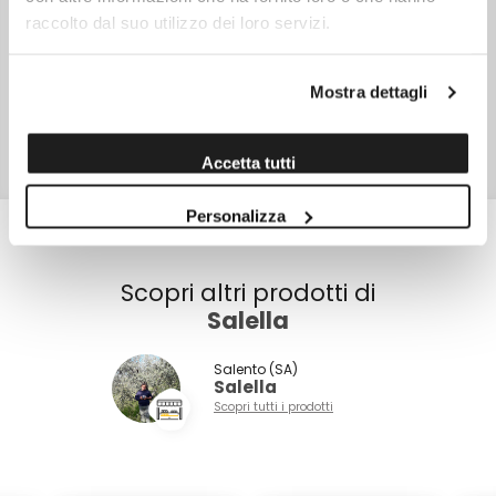
NOTE
raccolto dal suo utilizzo dei loro servizi.
L'utilizzo di frutta intera può comportare la presenza di
noccioli o frammenti di noccioli.
SKU
13175
Mostra dettagli
TIPO DI CONFEZIONE
Vasetto di vetro
Accetta tutti
PESO NETTO
180,0 gr
Personalizza
Scopri altri prodotti di
Salella
Salento (SA)
Salella
Scopri tutti i prodotti