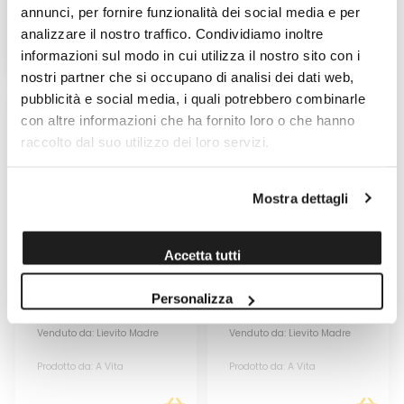
annunci, per fornire funzionalità dei social media e per
Prodotto da: A Vita
Prodotto da: A Vita
analizzare il nostro traffico. Condividiamo inoltre
21,00 €
21,00 €
informazioni sul modo in cui utilizza il nostro sito con i
nostri partner che si occupano di analisi dei dati web,
pubblicità e social media, i quali potrebbero combinarle
con altre informazioni che ha fornito loro o che hanno
raccolto dal suo utilizzo dei loro servizi.
Mostra dettagli
Accetta tutti
CIRÒ ROSSO CLASSICO
IL ROSSO CALABRIA IGP ‘A
Personalizza
SUPERIORE ‘A VITA
VITA
Venduto da: Lievito Madre
Venduto da: Lievito Madre
Prodotto da: A Vita
Prodotto da: A Vita