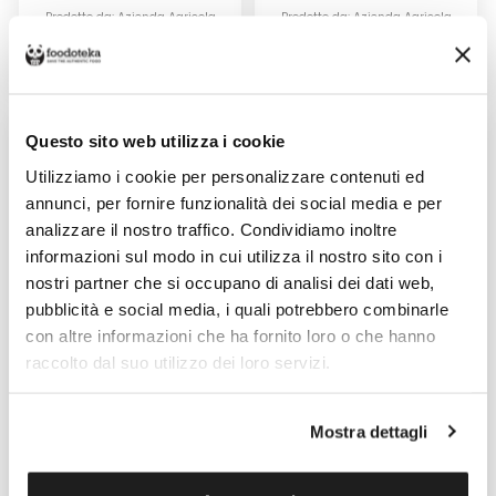
Prodotto da: Azienda Agricola
Prodotto da: Azienda Agricola
Cannarozzi Michele
Cannarozzi Michele
5,00 €
5,00 €
Questo sito web utilizza i cookie
Utilizziamo i cookie per personalizzare contenuti ed
annunci, per fornire funzionalità dei social media e per
analizzare il nostro traffico. Condividiamo inoltre
informazioni sul modo in cui utilizza il nostro sito con i
nostri partner che si occupano di analisi dei dati web,
pubblicità e social media, i quali potrebbero combinarle
con altre informazioni che ha fornito loro o che hanno
FAVE DI CARPINO FRITTE
FAVE DI CARPINO SGUSCIATE
raccolto dal suo utilizzo dei loro servizi.
AZIENDA AGRICOLA
AZIENDA AGRICOLA
CANNAROZZI MICHELE 100GR
CANNAROZZI MICHELE 500GR
Venduto da: Azienda Agricola
Venduto da: Azienda Agricola
Cannarozzi Michele
Cannarozzi Michele
Mostra dettagli
Prodotto da: Azienda Agricola
Prodotto da: Azienda Agricola
Cannarozzi Michele
Cannarozzi Michele