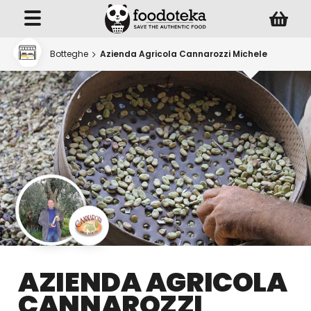
Botteghe
Azienda Agricola Cannarozzi Michele
AZIENDA AGRICOLA
CANNAROZZI