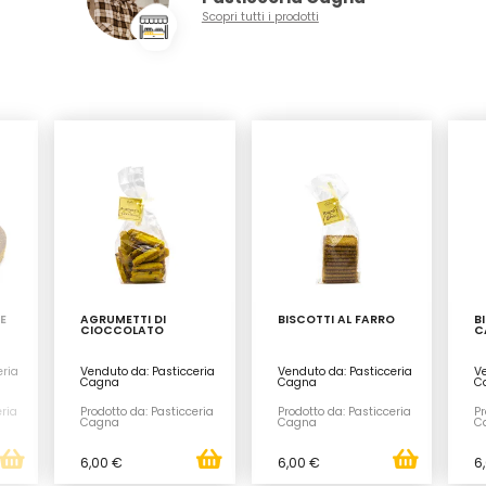
Scopri tutti i prodotti
E
AGRUMETTI DI
BISCOTTI AL FARRO
B
CIOCCOLATO
C
eria
Venduto da: Pasticceria
Venduto da: Pasticceria
Ve
Cagna
Cagna
C
eria
Prodotto da: Pasticceria
Prodotto da: Pasticceria
Pr
Cagna
Cagna
C
6,00 €
6,00 €
6