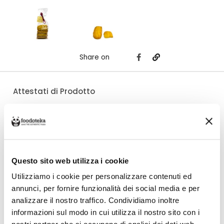
Share on
Attestati di Prodotto
Costo di spedizione
Questo sito web utilizza i cookie
Per Pasticceria Cagna è €6,00, gratuito da €50,00. Se continui ad
Utilizziamo i cookie per personalizzare contenuti ed
acquistare, ciò che spendi in più dopo gli €50,00 concorre a generare uno
sconto sulle spese di spedizione di altre botteghe.
annunci, per fornire funzionalità dei social media e per
analizzare il nostro traffico. Condividiamo inoltre
informazioni sul modo in cui utilizza il nostro sito con i
DETTAGLI
VALORI NUTRIZIONALI
ALLERGENI
RECENSIONI