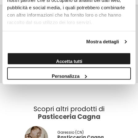
nostri partner che si occupano di analisi dei dati web,
pubblicità e social media, i quali potrebbero combinarle
INGREDIENTI
con altre informazioni che ha fornito loro o che hanno
Farina di grano tenero tipo 00, zucchero, burro, farina di
mais ottofile macinata a pietra 16%, uova fresche da
raccolto dal suo utilizzo dei loro servizi.
allevamento a terra, agente lievitante difosfato e
carbonato di sodio, vaniglia.
CARATTERISTICHE
Prodotto in Italia
Mostra dettagli
SKU
11809
Accetta tutti
TIPO DI CONFEZIONE
Busta di cellophane
Personalizza
PESO NETTO
230,0 gr
Scopri altri prodotti di
Pasticceria Cagna
Garessio (CN)
Pasticceria Cagna