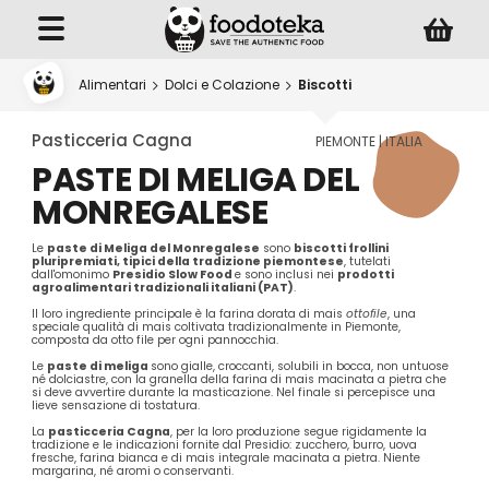
Alimentari
Dolci e Colazione
Biscotti
Pasticceria Cagna
PIEMONTE | ITALIA
PASTE DI MELIGA DEL
MONREGALESE
Le
paste
di Meliga del Monregalese
sono
biscotti frollini
pluripremiati
, tipici della tradizione piemontese
, tutelati
dall'omonimo
Presidio Slow Food
e sono inclusi nei
prodotti
agroalimentari tradizionali
italiani
(PAT)
.
Il loro ingrediente principale è la farina dorata di mais
ottofile
, una
speciale qualità di mais coltivata tradizionalmente in Piemonte,
composta da otto file per ogni pannocchia.
Le
p
aste di meliga
sono gialle, croccanti, solubili in bocca, non untuose
né dolciastre, con la granella della farina di mais macinata a pietra che
si deve avvertire durante la masticazione. Nel finale si percepisce una
lieve sensazione di tostatura.
La
pasticceria Cagna
, per la loro produzione segue rigidamente la
tradizione e le indicazioni fornite dal Presidio: zucchero, burro, uova
fresche, farina bianca e di mais integrale macinata a pietra. Niente
margarina, né aromi o conservanti.