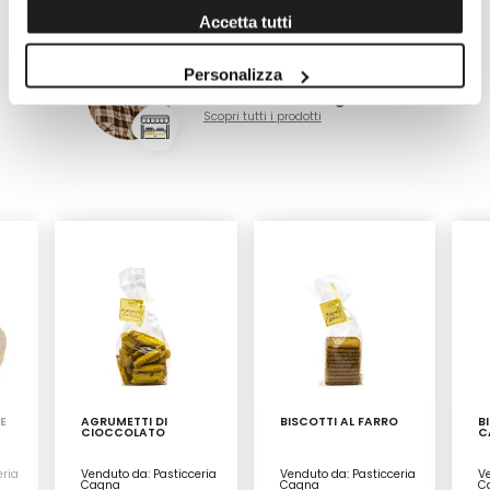
Pasticceria Cagna
Accetta tutti
Personalizza
Garessio (CN)
Pasticceria Cagna
Scopri tutti i prodotti
E
AGRUMETTI DI
BISCOTTI AL FARRO
B
CIOCCOLATO
C
eria
Venduto da: Pasticceria
Venduto da: Pasticceria
Ve
Cagna
Cagna
C