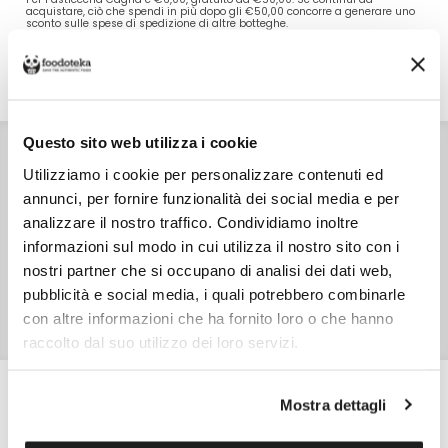
acquistare, ciò che spendi in più dopo gli €50,00 concorre a generare uno
sconto sulle spese di spedizione di altre botteghe.
DETTAGLI
VALORI NUTRIZIONALI
ALLERGENI
RECENSIONI
Questo sito web utilizza i cookie
INGREDIENTI
Farina di grano tenero tipo 00, burro, zucchero, farina di
castagne "garessine" macinata a pietra 26%, tuorli d'uovo
Utilizziamo i cookie per personalizzare contenuti ed
fresco, lievito in polvere, vaniglia.
annunci, per fornire funzionalità dei social media e per
CARATTERISTICHE
analizzare il nostro traffico. Condividiamo inoltre
Prodotto in Italia
informazioni sul modo in cui utilizza il nostro sito con i
SKU
12094
nostri partner che si occupano di analisi dei dati web,
pubblicità e social media, i quali potrebbero combinarle
TIPO DI CONFEZIONE
Busta di cellophane
con altre informazioni che ha fornito loro o che hanno
PESO NETTO
220,0 gr
raccolto dal suo utilizzo dei loro servizi.
Mostra dettagli
Scopri altri prodotti di