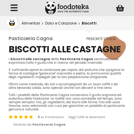
Alimentari
Dolci e Colazione
Biscotti
Pasticceria Cagna
PIEMONTE | ITALIA
BISCOTTI ALLE CASTAGNE
I
biscotti alle castagne
della
Pasticceria Cagna
racchiudono ed
esprimono tutto il gusto che si ricerca nel periodo invernale.
E' sufficiente aprire la confezione per capire, dal profumo che sprigiona la
farina di castagne "garessine" macinata a pietra, la primissima qualità
degli ingredienti impiegati per la loro preparazione artigianale.
Ottimi come merenda, da soli o accompagnati da un buon caffè o da
altra bevanda calda, sono speciali anche con dessert a fine cena.
Tutti i prodotti della Pasticceria Cagna conservano il gusto originario ed
autentico della tradizione. Le ricette non sono cambiate nel tempo, sono
sempre semplici ma, gli ingredienti, dal burro alle farine, fino alle uova
fresche, sono selezionati con cura per garantire un prodotto di pasticceria
genuino e naturale.
5
su
1
recensioni
leggi tutte le recensioni
Venduto da
Pasticceria Cagna