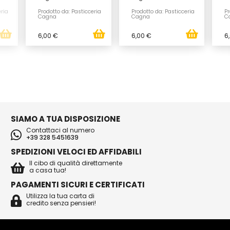
eria
Prodotto da: Pasticceria
Prodotto da: Pasticceria
Pr
Cagna
Cagna
C
6,00 €
6,00 €
6
SIAMO A TUA DISPOSIZIONE
Contattaci al numero
+39 328 5451639
SPEDIZIONI VELOCI ED AFFIDABILI
Il cibo di qualità direttamente
a casa tua!
PAGAMENTI SICURI E CERTIFICATI
Utilizza la tua carta di
credito senza pensieri!