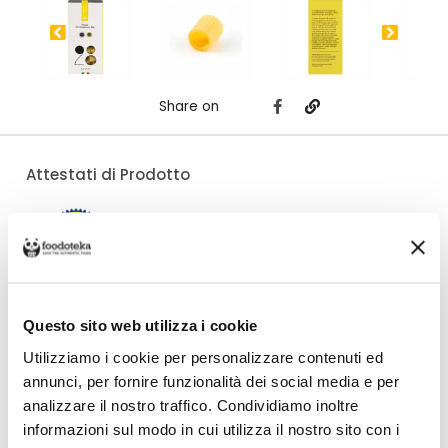
Share on
Attestati di Prodotto
Costo di spedizione
Questo sito web utilizza i cookie
Per 28 Pastai è €6,00, gratuito da €50,00. Se continui ad acquistare, ciò
che spendi in più dopo gli €50,00 concorre a generare uno sconto sulle
Utilizziamo i cookie per personalizzare contenuti ed
spese di spedizione di altre botteghe.
annunci, per fornire funzionalità dei social media e per
analizzare il nostro traffico. Condividiamo inoltre
DETTAGLI
VALORI NUTRIZIONALI
ALLERGENI
RECENSIONI
informazioni sul modo in cui utilizza il nostro sito con i