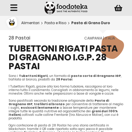
Alimentari
Pasta e Riso
Pasta di Grano Duro
28 Pastai
CAMPANIA | ITALIA
TUBETTONI RIGATI PASTA
DI GRAGNANO I.G.P. 28
PASTAI
Sono i
Tubettoni Rigati
, un formato di
pasta corta di Gragnano IGP
,
trafilata al bronzo, prodotti da
28 Pastai
.
I Tubettoni Rigati, grazie alla loro forma tubolare, raccolgono al loro
interno tutto il condimento. Consigliati in abbinamento ai legumi, nelle
minestre. Ottimi anche nelle preparazioni a base di vongole e cozze.
Sono pastificati secondo la tradizione artigianale della
Pasta di
Gragnano IGP
,
trafilati al bronzo
per consentire di trattenere al meglio
i sughi,
essiccati lentamente
a basse temperature per mantenere
integre tutte le qualità nutritive ed organolettiche dei
grani duri 100%
italiani
,
coltivati sulle colline Frentane (tra Abruzzo e Molise), con cui è
prodotta.
Ogni confezione di pasta di 28 Pastai ha una storia certificata in
blockchain: tramite il QR code riportato sotto ogni pacco è possibile