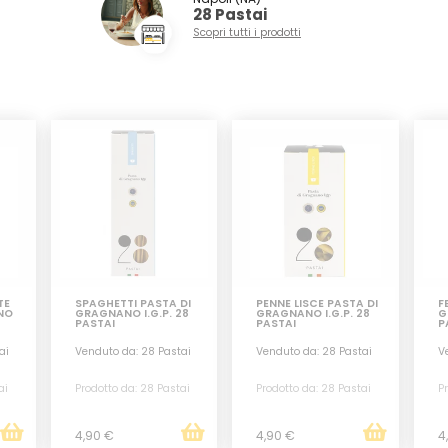
28 Pastai
Scopri tutti i prodotti
TE
SPAGHETTI PASTA DI
PENNE LISCE PASTA DI
F
NO
GRAGNANO I.G.P. 28
GRAGNANO I.G.P. 28
G
PASTAI
PASTAI
P
ai
Venduto da: 28 Pastai
Venduto da: 28 Pastai
V
ai
Prodotto da: 28 Pastai
Prodotto da: 28 Pastai
Pr
4,90 €
4,90 €
4