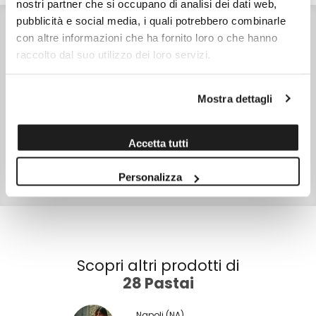
nostri partner che si occupano di analisi dei dati web,
pubblicità e social media, i quali potrebbero combinarle
INGREDIENTI
Semola di grano duro, acqua.
con altre informazioni che ha fornito loro o che hanno
CONSERVAZIONE
raccolto dal suo utilizzo dei loro servizi.
Conservare in un luogo fresco e asciutto.
CARATTERISTICHE
Prodotto in Italia
Mostra dettagli
NOTE
Tempo di cottura 8min.
SKU
13505
Accetta tutti
TIPO DI CONFEZIONE
Scatola
Personalizza
PESO NETTO
500,0 gr
Scopri altri prodotti di
28 Pastai
Napoli (NA)