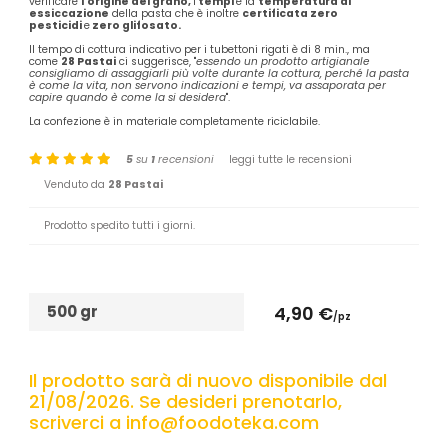
verificare
l'origine del grano,
i
tempi
e la
temperatura di
essiccazione
della pasta che è inoltre
certificata zero
pesticidi
e
zero glifosato.
Il tempo di cottura indicativo per i tubettoni rigati è di 8 min., ma
come
28 Pastai
ci suggerisce, "
essendo un prodotto artigianale
consigliamo di assaggiarli più volte durante la cottura, perché la pasta
è come la vita, non servono indicazioni e tempi, va assaporata per
capire quando è come la si desidera
".
La confezione è in materiale completamente riciclabile.
5
su
1
recensioni
leggi tutte le recensioni
Venduto da
28 Pastai
Prodotto spedito tutti i giorni.
500 gr
4,90 €
/pz
Il prodotto sarà di nuovo disponibile dal
21/08/2026. Se desideri prenotarlo,
scriverci a info@foodoteka.com