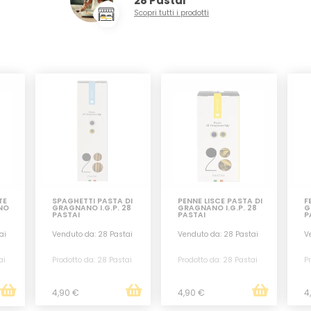
28 Pastai
Scopri tutti i prodotti
TE
SPAGHETTI PASTA DI
PENNE LISCE PASTA DI
F
NO
GRAGNANO I.G.P. 28
GRAGNANO I.G.P. 28
G
PASTAI
PASTAI
P
ai
Venduto da: 28 Pastai
Venduto da: 28 Pastai
V
ai
Prodotto da: 28 Pastai
Prodotto da: 28 Pastai
Pr
4,90 €
4,90 €
4