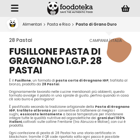
Alimentari
Pasta e Riso
Pasta di Grano Duro
28 Pastai
CAMPANIA | ITALIA
FUSILLONE PASTA DI
GRAGNANO I.G.P. 28
PASTAI
È il
Fusillone
, un formato di
pasta corta di Gragnano IGP
, trafilata al
bronzo, prodotto da
28 Pastai
.
Originariamente lavorato nelle cucine meridionali più abbienti, questo
formato avvolge il palato in una spirale di gusto…perfino quando in casa
c'è solo burro e parmigiano!
È pastificato secondo la tradizione artigianale della
Pasta di Gragnano
IGP
,
trafilato al bronzo
per consentire di trattenere al meglio i
sughi,
essiccato lentamente
a basse temperature per mantenere
integre tutte le qualità nutritive ed organolettiche dei
grani duri 100%
italiani
,
coltivati sulle colline Frentane (tra Abruzzo e Molise), con cui è
prodotta.
Ogni confezione di pasta di 28 Pastai ha una storia certificata in
blockchain: tramite il QR code riportato sotto ogni pacco è possibile