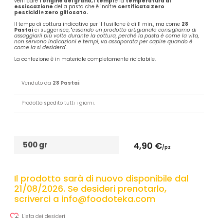
verificare
l'origine del grano,
i
tempi
e la
temperatura di
essiccazione
della pasta che è inoltre
certificata zero
pesticidi
e
zero glifosato.
Il tempo di cottura indicativo per il fusillone è di 11 min., ma come
28
Pastai
ci suggerisce, "
essendo un prodotto artigianale consigliamo di
assaggiarli più volte durante la cottura, perché la pasta è come la vita,
non servono indicazioni e tempi, va assaporata per capire quando è
come la si desidera
".
La confezione è in materiale completamente riciclabile.
Venduto da
28 Pastai
Prodotto spedito tutti i giorni.
500 gr
4,90 €
/pz
Il prodotto sarà di nuovo disponibile dal
21/08/2026. Se desideri prenotarlo,
scriverci a info@foodoteka.com
Lista dei desideri