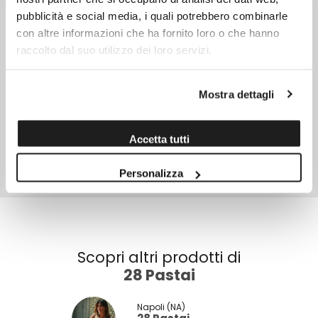
INGREDIENTI
pubblicità e social media, i quali potrebbero combinarle
Semola di grano duro, acqua.
con altre informazioni che ha fornito loro o che hanno
CONSERVAZIONE
raccolto dal suo utilizzo dei loro servizi.
Conservare in un luogo fresco e asciutto.
CARATTERISTICHE
Prodotto in Italia
NOTE
Mostra dettagli
Tempo di cottura 11min.
SKU
13509
Accetta tutti
TIPO DI CONFEZIONE
Scatola
Personalizza
PESO NETTO
500,0 gr
Scopri altri prodotti di
28 Pastai
Napoli (NA)