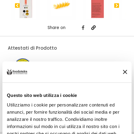
Share on
Attestati di Prodotto
Costo di spedizione
Questo sito web utilizza i cookie
Per 28 Pastai è €6,00, gratuito da €50,00. Se continui ad acquistare, ciò
che spendi in più dopo gli €50,00 concorre a generare uno sconto sulle
spese di spedizione di altre botteghe.
Utilizziamo i cookie per personalizzare contenuti ed
annunci, per fornire funzionalità dei social media e per
analizzare il nostro traffico. Condividiamo inoltre
DETTAGLI
VALORI NUTRIZIONALI
ALLERGENI
informazioni sul modo in cui utilizza il nostro sito con i
nostri partner che si occupano di analisi dei dati web,