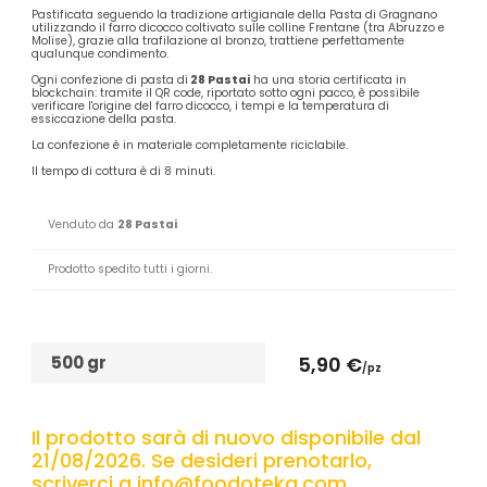
Pastificata seguendo la tradizione artigianale della Pasta di Gragnano
utilizzando il farro dicocco coltivato sulle colline Frentane (tra Abruzzo e
Molise), grazie alla trafilazione al bronzo, trattiene perfettamente
qualunque condimento.
Ogni confezione di pasta di
28 Pastai
ha una storia certificata in
blockchain: tramite il QR code, riportato sotto ogni pacco, è possibile
verificare l'origine del farro dicocco, i tempi e la temperatura di
essiccazione della pasta.
La confezione è in materiale completamente riciclabile.
Il tempo di cottura è di 8 minuti.
Venduto da
28 Pastai
Prodotto spedito tutti i giorni.
500 gr
5,90 €
/pz
Il prodotto sarà di nuovo disponibile dal
21/08/2026. Se desideri prenotarlo,
scriverci a info@foodoteka.com