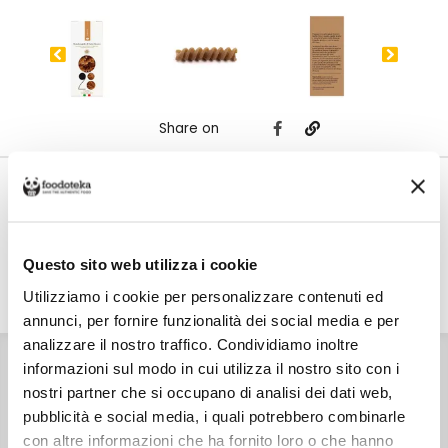
Share on
Costo di spedizione
Per 28 Pastai è €6,00, gratuito da €50,00. Se continui ad acquistare, ciò
che spendi in più dopo gli €50,00 concorre a generare uno sconto sulle
spese di spedizione di altre botteghe.
Questo sito web utilizza i cookie
Utilizziamo i cookie per personalizzare contenuti ed
DETTAGLI
VALORI NUTRIZIONALI
ALLERGENI
annunci, per fornire funzionalità dei social media e per
analizzare il nostro traffico. Condividiamo inoltre
INGREDIENTI
informazioni sul modo in cui utilizza il nostro sito con i
Semola di farro integrale dicocco, acqua.
nostri partner che si occupano di analisi dei dati web,
CONSERVAZIONE
Conservare in un luogo fresco e asciutto.
pubblicità e social media, i quali potrebbero combinarle
CARATTERISTICHE
con altre informazioni che ha fornito loro o che hanno
Prodotto in Italia