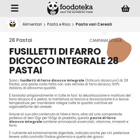
Alimentari
Pasta e Riso
Pasta vari Cereali
28 Pastai
CAMPANIA | ITALIA
FUSILLETTI DI FARRO
DICOCCO INTEGRALE 28
PASTAI
Sono i
fusilletti
di farro dicocco integrale
(triticum dicoccum) di 28
Pastai, una pasta corta fatta con solo semola di farro dicocco, 100%
italiano, di altissima qualità.
È lavorata artigianalmente in tutte le fasi: la decorticazione e molitura del
farro dicocco è a pietra, la trafilatura al bronzo e l'essiccazione è a basse
temperature per mantenere integre tutte le qualità nutritive ed
organolettiche del cereale.
Grazie al suo alto contenuto di fibre e ferro, oltre ad una componente
proteica di ben 12gr per 100gr di prodotto, questa
pasta di farro
dicocco integrale
contiene aminoacidi essenziali, vitamine, minerali e
ferro.
È nutriente ed estremamente digeribile, indicata anche per chi preferisce
tenere sotto controllo l'indice glicemico e quello dei grassi.