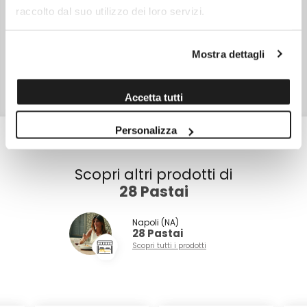
raccolto dal suo utilizzo dei loro servizi.
NOTE
Tempo di cottura 8min.
SKU
14635
Mostra dettagli
TIPO DI CONFEZIONE
Scatola
Accetta tutti
PESO NETTO
500,0 gr
Personalizza
Scopri altri prodotti di
28 Pastai
Napoli (NA)
28 Pastai
Scopri tutti i prodotti