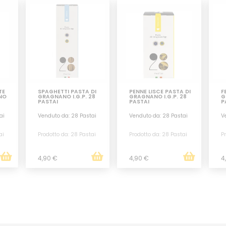
TE
SPAGHETTI PASTA DI
PENNE LISCE PASTA DI
F
NO
GRAGNANO I.G.P. 28
GRAGNANO I.G.P. 28
G
PASTAI
PASTAI
P
ai
Venduto da: 28 Pastai
Venduto da: 28 Pastai
V
ai
Prodotto da: 28 Pastai
Prodotto da: 28 Pastai
Pr
4,90 €
4,90 €
4