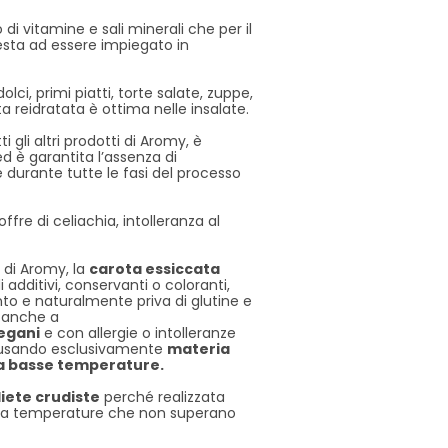
 di vitamine e sali minerali che per il
esta ad essere impiegato in
olci, primi piatti, torte salate, zuppe,
lta reidratata è ottima nelle insalate.
i gli altri prodotti di Aromy, è
d è garantita l’assenza di
 durante tutte le fasi del processo
ffre di celiachia, intolleranza al
o di Aromy, la
carota
essiccata
di additivi, conservanti o coloranti,
to e naturalmente priva di glutine e
a anche a
egani
e con allergie o intolleranze
a usando esclusivamente
materia
a basse temperature.
iete crudiste
perché realizzata
a a temperature che non superano