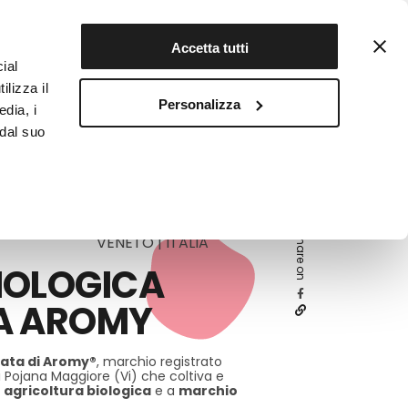
Contattaci
Registrati
Accetta tutti
ial
ilizza il
Personalizza
edia, i
INFOTEKA
CIBO AUTENTICO
 dal suo
Share on
VENETO | ITALIA
IOLOGICA
A AROMY
cata
di Aromy®
, marchio registrato
i Pojana Maggiore (Vi) che coltiva e
a
agricoltura biologica
e a
marchio