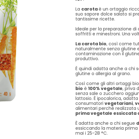
La
carota
è un ortaggio ricco
suo sapore dolce salato si pr
tantissime ricette.
Ideale per la preparazione di d
soffritti e minestroni. Una vo
La carota
bio
, così come tutt
naturalmente senza glutine e
contaminazione con il glutine
produttivo.
È quindi adatta anche a chi so
glutine o allergia al grano.
Così come gli altri ortaggi bi
bio
è
100% vegetale
, priva 
senza sale o zucchero aggiun
lattosio. È ipocalorica, adatt
consumatori
vegetariani
,
v
alimentari perché realizzat
prima vegetale essiccata 
È
adatta anche a chi segue
d
essiccando la materia prim
mai i 25-28 °C.