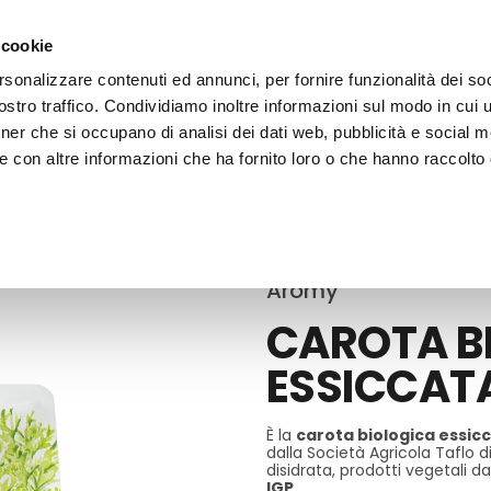
 cookie
rsonalizzare contenuti ed annunci, per fornire funzionalità dei soc
stro traffico. Condividiamo inoltre informazioni sul modo in cui ut
tner che si occupano di analisi dei dati web, pubblicità e social m
ERE
LE BOTTEGHE
e con altre informazioni che ha fornito loro o che hanno raccolto
rbe Aromatiche
Aromy
CAROTA B
ESSICCAT
È la
carota
biologica essic
dalla Società Agricola Taflo d
disidrata, prodotti vegetali d
IGP
.