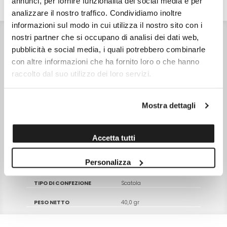
annunci, per fornire funzionalità dei social media e per
DETTAGLI
VALORI NUTRIZIONALI
ALLERGENI
analizzare il nostro traffico. Condividiamo inoltre
informazioni sul modo in cui utilizza il nostro sito con i
INGREDIENTI
nostri partner che si occupano di analisi dei dati web,
Carota biologica 100%.
pubblicità e social media, i quali potrebbero combinarle
CONSERVAZIONE
Conservare in un luogo fresco e asciutto
con altre informazioni che ha fornito loro o che hanno
CARATTERISTICHE
raccolto dal suo utilizzo dei loro servizi.
Prodotto in Italia - Senza zucchero aggiunto - Senza
caffeina - Senza additivi chimici - Senza conservanti -
Senza coloranti - Senza aromi artificiali
NOTE
Mostra dettagli
Preparazione a caldo: immergere un filtro in una tazza
d'acqua calda (90-95°) e lasciare in infusione per almeno
10 minuti coprendo la tazza per preservare gli aromi.
Preparazione a freddo: versare acqua fresca in un bicchire
Accetta tutti
o in una borraccia aggiungere un filtro e lasciare in
infusione per almeno 30 minuti.
Personalizza
SKU
14580
TIPO DI CONFEZIONE
Scatola
PESO NETTO
40,0 gr