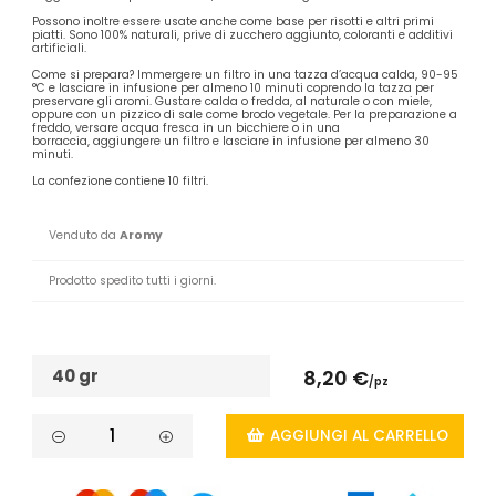
Possono inoltre essere usate anche come base per risotti e altri primi
piatti. Sono 100% naturali, prive di zucchero aggiunto, coloranti e additivi
artificiali.
Come si prepara? Immergere un filtro in una tazza d’acqua calda, 90-95
°C e lasciare in infusione per almeno 10 minuti coprendo la tazza per
preservare gli aromi. Gustare calda o fredda, al naturale o con miele,
oppure con un pizzico di sale come brodo vegetale. Per la preparazione a
freddo, versare acqua fresca in un bicchiere o in una
borraccia, aggiungere un filtro e lasciare in infusione per almeno 30
minuti.
La confezione contiene 10 filtri.
Venduto da
Aromy
Prodotto spedito tutti i giorni.
40 gr
8,20 €
/pz
AGGIUNGI AL CARRELLO