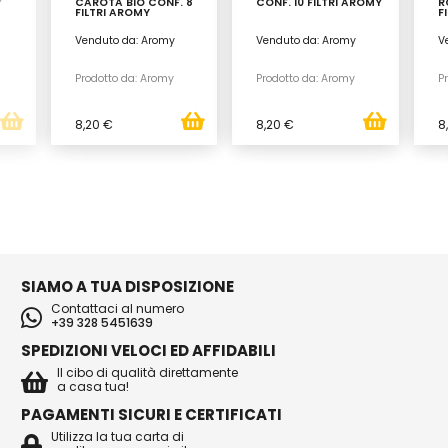
Y
CAROTA BIO CONF. 8
CONF. 10 FILTRI AROMY
R
FILTRI AROMY
F
Venduto da: Aromy
Venduto da: Aromy
V
Prodotto da: Aromy
Prodotto da: Aromy
P
8,20 €
8,20 €
8
SIAMO A TUA DISPOSIZIONE
Contattaci al numero
+39 328 5451639
SPEDIZIONI VELOCI ED AFFIDABILI
Il cibo di qualità direttamente
a casa tua!
PAGAMENTI SICURI E CERTIFICATI
Utilizza la tua carta di