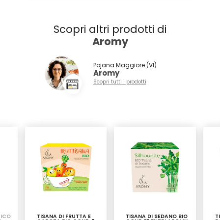
Scopri altri prodotti di
Aromy
Pojana Maggiore (VI)
Aromy
Scopri tutti i prodotti
GICO
TISANA DI FRUTTA E
TISANA DI SEDANO BIO
T