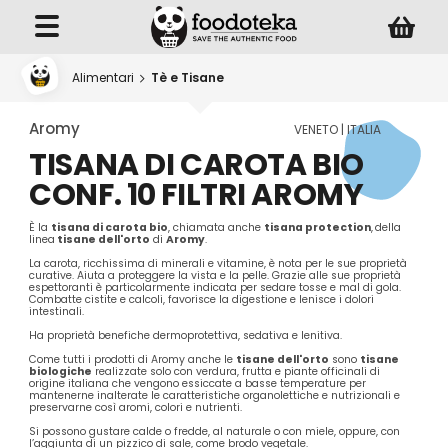
Alimentari
Tè e Tisane
Aromy
VENETO | ITALIA
TISANA DI CAROTA BIO
CONF. 10 FILTRI AROMY
È la
tisana di carota bio
, chiamata anche
tisana protection
,
della
linea
tisane dell'orto
di
Aromy
.
La carota, ricchissima di minerali e vitamine, è nota per le sue proprietà
curative. Aiuta a proteggere la vista e la pelle. Grazie alle sue proprietà
espettoranti è particolarmente indicata per sedare tosse e mal di gola.
Combatte cistite e calcoli, favorisce la digestione e lenisce i dolori
intestinali.
Ha proprietà benefiche dermoprotettiva, sedativa e lenitiva.
Come tutti i prodotti di Aromy anche le
tisane dell'orto
sono
tisane
biologiche
realizzate solo con verdura, frutta e piante officinali di
origine italiana che vengono essiccate a basse temperature per
mantenerne inalterate le caratteristiche organolettiche e nutrizionali e
preservarne così aromi, colori e nutrienti.
Si possono gustare calde o fredde, al naturale o con miele, oppure, con
l’aggiunta di un pizzico di sale, come brodo vegetale.