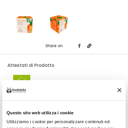
Share on
Attestati di Prodotto
Costo di spedizione
Per Aromy è €7,00, gratuito da €30,00. Se continui ad acquistare, ciò che
spendi in più dopo gli €30,00 concorre a generare uno sconto sulle spese
di spedizione di altre botteghe.
Questo sito web utilizza i cookie
Utilizziamo i cookie per personalizzare contenuti ed