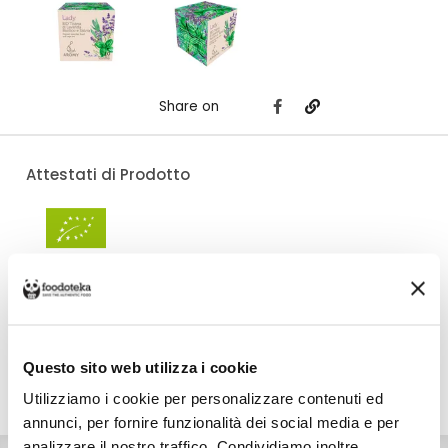
Share on
Attestati di Prodotto
Costo di spedizione
Per Aromy è €7,00, gratuito da €30,00. Se continui ad acquistare, ciò che
spendi in più dopo gli €30,00 concorre a generare uno sconto sulle spese
di spedizione di altre botteghe.
Questo sito web utilizza i cookie
Utilizziamo i cookie per personalizzare contenuti ed
DETTAGLI
VALORI NUTRIZIONALI
ALLERGENI
annunci, per fornire funzionalità dei social media e per
analizzare il nostro traffico. Condividiamo inoltre