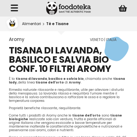
Alimentari
Tè e Tisane
Aromy
VENETO | ITALIA
TISANA DI LAVANDA,
BASILICO E SALVIA BIO
CONF. 10 FILTRI AROMY
È la
tisana di lavanda
,
basilico e salvia bio
, chiamata anche
tisana
lady
,
della linea
tisane dell'orto
di
Aromy
.
Rimedio naturale rilassante e riequilibrante, utile per alleviare i disturbi
della menopausa. La lavanda rilassa e riequilibra l’umore mentre il
basilico e la salvia contribuiscono a rafforzare le ossa e a regolare la
temperatura corporea.
Proprietà benefiche rilassante, riequilibrante.
Come tutti i prodotti di Aromy anche le
tisane dell'orto
sono
tisane
biologiche
realizzate solo con verdura, frutta e piante officinali di
origine italiana che vengono essiccate a basse temperature per
mantenerne inalterate le caratteristiche organolettiche e nutrizionali e
preservarne così aromi, colori e nutrienti.