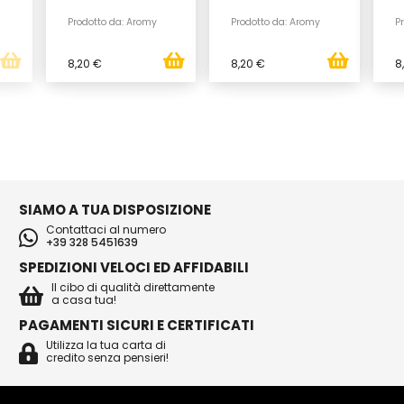
Prodotto da: Aromy
Prodotto da: Aromy
P
8,20 €
8,20 €
8
SIAMO A TUA DISPOSIZIONE
Contattaci al numero
+39 328 5451639
SPEDIZIONI VELOCI ED AFFIDABILI
Il cibo di qualità direttamente
a casa tua!
PAGAMENTI SICURI E CERTIFICATI
Utilizza la tua carta di
credito senza pensieri!