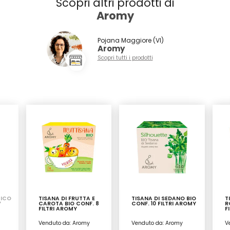
Scopri altri prodotti di
Aromy
Pojana Maggiore (VI)
Aromy
Scopri tutti i prodotti
GICO
TISANA DI FRUTTA E
TISANA DI SEDANO BIO
T
Y
CAROTA BIO CONF. 8
CONF. 10 FILTRI AROMY
R
FILTRI AROMY
F
Venduto da: Aromy
Venduto da: Aromy
V