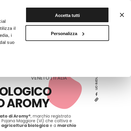
Contattaci
Registrati
Accetta tutti
ial
ilizza il
Personalizza
edia, i
INFOTEKA
CIBO AUTENTICO
 dal suo
Share on
VENETO | ITALIA
IOLOGICO
O AROMY
cato
di Aromy®
, marchio registrato
i Pojana Maggiore (Vi) che coltiva e
a
agricoltura biologica
e a
marchio