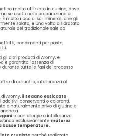
tico molto utilizzato in cucina, dove
oma se usato nella preparazione di
e. È molto ricco di sali minerali, che gli
mente salato, e una volta disidratato
aturale del tradizionale sale da
soffritti, condimenti per pasta,
tti.
 gli altri prodotti di Aromy, è
d è garantita l’assenza di
 durante tutte le fasi del processo
ffre di celiachia, intolleranza al
 di Aromy, il
sedano
essiccato
di additivi, conservanti o coloranti,
to e naturalmente privo di glutine e
o anche a
egani
e con allergie o intolleranze
o usando esclusivamente
materia
a basse temperature.
iete crudiste
perché realizzato