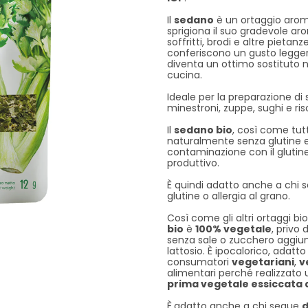
Il
sedano
è un ortaggio aroma
sprigiona il suo gradevole ar
soffritti, brodi e altre pietanz
conferiscono un gusto legger
diventa un ottimo sostituto n
cucina.
Ideale per la preparazione di 
minestroni, zuppe, sughi e riso
Il
sedano
bio
, così come tutti
naturalmente senza glutine e
contaminazione con il glutine
produttivo.
È quindi adatto anche a chi so
glutine o allergia al grano.
Così come gli altri ortaggi bio
bio
è
100% vegetale
, privo 
senza sale o zucchero aggiun
lattosio. È ipocalorico, adatt
consumatori
vegetariani
,
v
alimentari perché realizzat
prima vegetale essiccata 
È
adatto anche a chi segue
d