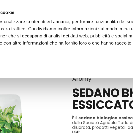
 cookie
rsonalizzare contenuti ed annunci, per fornire funzionalità dei soc
stro traffico. Condividiamo inoltre informazioni sul modo in cui ut
tner che si occupano di analisi dei dati web, pubblicità e social m
ERE
LE BOTTEGHE
e con altre informazioni che ha fornito loro o che hanno raccolto
rbe Aromatiche
Aromy
SEDANO B
ESSICCAT
È il
sedano
biologico essic
dalla Società Agricola Taflo d
disidrata, prodotti vegetali d
IGP
.