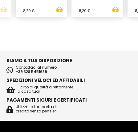
8,20 €
8,20 €
8
SIAMO A TUA DISPOSIZIONE
Contattaci al numero
+39 328 5451639
SPEDIZIONI VELOCI ED AFFIDABILI
Il cibo di qualità direttamente
a casa tua!
PAGAMENTI SICURI E CERTIFICATI
Utilizza la tua carta di
credito senza pensieri!