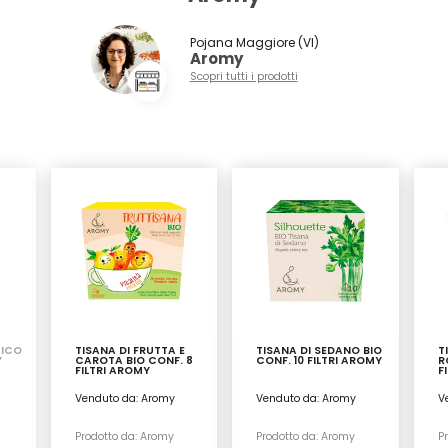
Pojana Maggiore (VI)
Aromy
Scopri tutti i prodotti
GICO
TISANA DI FRUTTA E
TISANA DI SEDANO BIO
T
Y
CAROTA BIO CONF. 8
CONF. 10 FILTRI AROMY
R
FILTRI AROMY
F
Venduto da: Aromy
Venduto da: Aromy
V
Prodotto da: Aromy
Prodotto da: Aromy
P