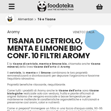
Alimentari
Tè e Tisane
Aromy
VENETO | ITALIA
TISANA DI CETRIOLO,
MENTA E LIMONE BIO
CONF. 10 FILTRI AROMY
È la
tisana di cetriolo
,
menta e limone bio
, chiamata anche
tisana
mineral
,
della linea
tisane dell'orto
di
Aromy
.
ll
cetriolo
, la
menta
e il
limone
combinano le loro proprietà
remineralizzanti e disintossicanti per depurare l’organismo e favorirne
l’equilibrio idrosalino.
Proprietà benefiche rilassante, riequilibrante.
Come tutti i prodotti di Aromy anche le
tisane dell'orto
sono
tisane
biologiche
realizzate solo con verdura, frutta e piante officinali di
origine italiana che vengono essiccate a basse temperature per
mantenerne inalterate le caratteristiche organolettiche e nutrizionali e
preservarne così aromi, colori e nutrienti.
Come si prepara? Immergere un filtro in una tazza d’acqua calda, 90-95