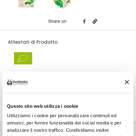
Share on
Attestati di Prodotto
Costo di spedizione
Per Aromy è €7,00, gratuito da €30,00. Se continui ad acquistare, ciò che
spendi in più dopo gli €30,00 concorre a generare uno sconto sulle spese
di spedizione di altre botteghe.
Questo sito web utilizza i cookie
DETTAGLI
VALORI NUTRIZIONALI
ALLERGENI
Utilizziamo i cookie per personalizzare contenuti ed
annunci, per fornire funzionalità dei social media e per
INGREDIENTI
analizzare il nostro traffico. Condividiamo inoltre
Cetriolo bio, limone bio, menta bio.