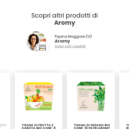
Scopri altri prodotti di
Aromy
Pojana Maggiore (VI)
Aromy
Scopri tutti i prodotti
GICO
TISANA DI FRUTTA E
TISANA DI SEDANO BIO
T
Y
CAROTA BIO CONF. 8
CONF. 10 FILTRI AROMY
R