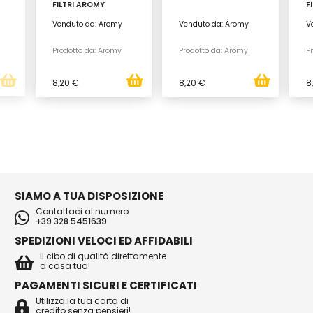
FILTRI AROMY
F
Venduto da: Aromy
Venduto da: Aromy
V
Prodotto da: Aromy
Prodotto da: Aromy
P
8,20 €
8,20 €
8
SIAMO A TUA DISPOSIZIONE
Contattaci al numero
+39 328 5451639
SPEDIZIONI VELOCI ED AFFIDABILI
Il cibo di qualità direttamente
a casa tua!
PAGAMENTI SICURI E CERTIFICATI
Utilizza la tua carta di
credito senza pensieri!