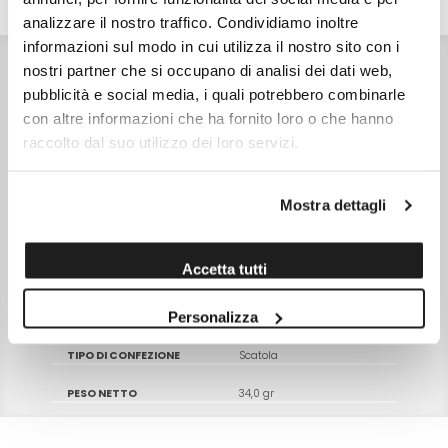
DETTAGLI
VALORI NUTRIZIONALI
ALLERGENI
analizzare il nostro traffico. Condividiamo inoltre
informazioni sul modo in cui utilizza il nostro sito con i
INGREDIENTI
nostri partner che si occupano di analisi dei dati web,
Peperone bio, bergamotto bio, limone bio.
pubblicità e social media, i quali potrebbero combinarle
CONSERVAZIONE
Conservare in un luogo fresco e asciutto
con altre informazioni che ha fornito loro o che hanno
CARATTERISTICHE
raccolto dal suo utilizzo dei loro servizi.
Prodotto in Italia - Senza zucchero aggiunto - Senza
caffeina - Senza additivi chimici - Senza conservanti -
Senza coloranti - Senza aromi artificiali
NOTE
Mostra dettagli
Preparazione a caldo: immergere un filtro in una tazza
d'acqua calda (90-95°) e lasciare in infusione per almeno
10 minuti coprendo la tazza per preservare gli aromi.
Preparazione a freddo: versare acqua fresca in un bicchire
o in una borraccia aggiungere un filtro e lasciare in
Accetta tutti
infusione per almeno 30 minuti.
Personalizza
SKU
14585
TIPO DI CONFEZIONE
Scatola
PESO NETTO
34,0 gr