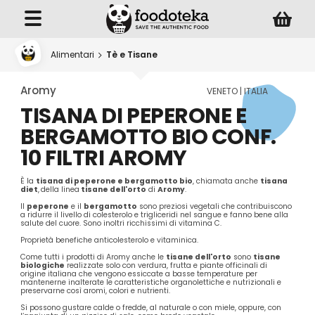
Alimentari
Tè e Tisane
Aromy
VENETO | ITALIA
TISANA DI PEPERONE E
BERGAMOTTO BIO CONF.
10 FILTRI AROMY
È la
tisana di peperone e bergamotto bio
, chiamata anche
tisana
diet
,
della linea
tisane dell'orto
di
Aromy
.
Il
peperone
e il
bergamotto
sono preziosi vegetali che contribuiscono
a ridurre il livello di colesterolo e trigliceridi nel sangue e fanno bene alla
salute del cuore. Sono inoltri ricchissimi di vitamina C.
Proprietà benefiche anticolesterolo e vitaminica.
Come tutti i prodotti di Aromy anche le
tisane dell'orto
sono
tisane
biologiche
realizzate solo con verdura, frutta e piante officinali di
origine italiana che vengono essiccate a basse temperature per
mantenerne inalterate le caratteristiche organolettiche e nutrizionali e
preservarne così aromi, colori e nutrienti.
Si possono gustare calde o fredde, al naturale o con miele, oppure, con