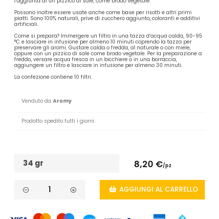
l’aggiunta di un pizzico di sale, come brodo vegetale.
Possono inoltre essere usate anche come base per risotti e altri primi
piatti. Sono 100% naturali, prive di zucchero aggiunto, coloranti e additivi
artificiali.
Come si prepara? Immergere un filtro in una tazza d’acqua calda, 90-95
°C e lasciare in infusione per almeno 10 minuti coprendo la tazza per
preservare gli aromi. Gustare calda o fredda, al naturale o con miele,
oppure con un pizzico di sale come brodo vegetale. Per la preparazione a
freddo, versare acqua fresca in un bicchiere o in una borraccia,
aggiungere un filtro e lasciare in infusione per almeno 30 minuti.
La confezione contiene 10 filtri.
Venduto da
Aromy
Prodotto spedito tutti i giorni.
34 gr
8,20 €
/pz
AGGIUNGI AL CARRELLO