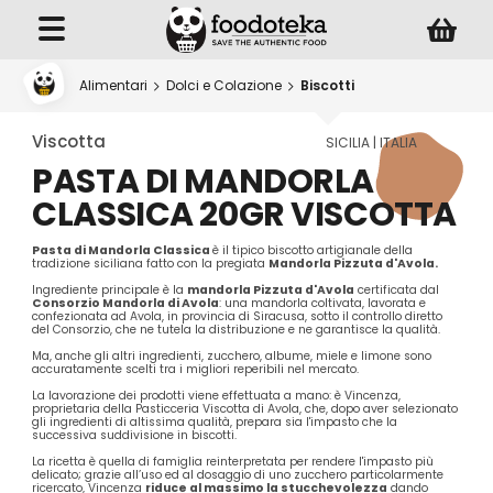
Alimentari
Dolci e Colazione
Biscotti
Viscotta
SICILIA | ITALIA
PASTA DI MANDORLA
CLASSICA 20GR VISCOTTA
Pasta di Mandorla Classica
è il tipico biscotto artigianale della
tradizione siciliana fatto con la pregiata
Mandorla Pizzuta d'Avola.
Ingrediente principale è la
mandorla Pizzuta d'Avola
certificata dal
Consorzio Mandorla di Avola
: una mandorla coltivata, lavorata e
confezionata ad Avola, in provincia di Siracusa, sotto il controllo diretto
del Consorzio, che ne tutela la distribuzione e ne garantisce la qualità.
Ma, anche gli altri ingredienti, zucchero, albume, miele e limone sono
accuratamente scelti tra i migliori reperibili nel mercato.
La lavorazione dei prodotti viene effettuata a mano: è Vincenza,
proprietaria della Pasticceria Viscotta di Avola, che, dopo aver selezionato
gli ingredienti di altissima qualità, prepara sia l'impasto che la
successiva suddivisione in biscotti.
La ricetta è quella di famiglia reinterpretata per rendere l'impasto più
delicato; grazie all’uso ed al dosaggio di uno zucchero particolarmente
ricercato, Vincenza
riduce al massimo la stucchevolezza
dando