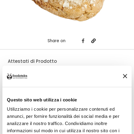
Share on
Attestati di Prodotto
Questo sito web utilizza i cookie
Costo di spedizione
Per Viscotta è €7,00, gratuito da €48,00. Se continui ad acquistare, ciò che
Utilizziamo i cookie per personalizzare contenuti ed
spendi in più dopo gli €48,00 concorre a generare uno sconto sulle spese
di spedizione di altre botteghe.
annunci, per fornire funzionalità dei social media e per
analizzare il nostro traffico. Condividiamo inoltre
informazioni sul modo in cui utilizza il nostro sito con i