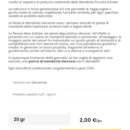
risalto al sapore e al profumo inebriante della Mandorla Pizzuta d’Avola.
La cottura è in forno generazione 4.0 che permette di raggiungere il
giusto livello di cottura rispettando l'umidità richiesta per ogni specifica
varietà di prodotto realizzato.
Le Paste di Mandorla classiche sono i semplici biscotti di pasta di
mandorle della tradizione siciliana fatti a regola d'arte.
La Pecora Nera Editore, nel panel degustativo riferisce:
"all’olfatto si
presenta con un odore di mandorla delicato e piacevole; all’assaggio, la
maggior parte del panel ha individuato un giusto grado di dolcezza e di
compattezza che non stanca al morso, con una persistenza gustativa
media. In generale un buon prodotto, fragrante all’esterno e
giustamente umido all’interno. Non ci si stanca a mangiarne altri".
In qualunque momento della giornata, se hai voglia di regalarti una
coccola, una
pasta di mandorla classica
non ti deluderà!
Ogni biscotto è confezionato singolarmente e pesa 20Gr.
Venduto da
Viscotta
Prodotto spedito tutti i giorni.
20 gr
2,00 €
/pz