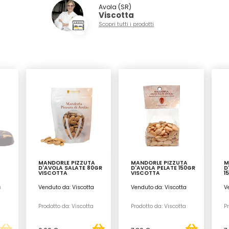
Avola (SR)
Viscotta
Scopri tutti i prodotti
MANDORLE PIZZUTA
MANDORLE PIZZUTA
M
D'AVOLA SALATE 80GR
D'AVOLA PELATE 150GR
D
VISCOTTA
VISCOTTA
1
a
Venduto da: Viscotta
Venduto da: Viscotta
V
a
Prodotto da: Viscotta
Prodotto da: Viscotta
Pr