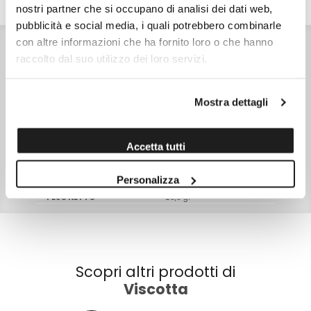
DETTAGLI
VALORI NUTRIZIONALI
ALLERGENI
nostri partner che si occupano di analisi dei dati web,
pubblicità e social media, i quali potrebbero combinarle
INGREDIENTI
con altre informazioni che ha fornito loro o che hanno
Mandorla Pizzuta D'Avola, zucchero, albume, miele, buccia
raccolto dal suo utilizzo dei loro servizi.
di limone, aroma di limone.
CONSERVAZIONE
Conservare in luogo fresco e asciutto.
CARATTERISTICHE
Mostra dettagli
Prodotto in Italia - Senza additivi - Senza coloranti - Senza
conservanti
SKU
14604
Accetta tutti
TIPO DI CONFEZIONE
Busta di cellophane
Personalizza
PESO NETTO
20,0 gr
Scopri altri prodotti di
Viscotta