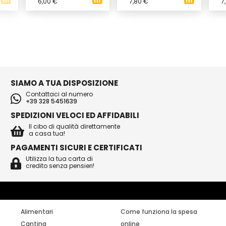
6,00 €
7,80 €
7
SIAMO A TUA DISPOSIZIONE
Contattaci al numero
+39 328 5451639
SPEDIZIONI VELOCI ED AFFIDABILI
Il cibo di qualità direttamente
a casa tua!
PAGAMENTI SICURI E CERTIFICATI
Utilizza la tua carta di
credito senza pensieri!
Alimentari
Come funziona la spesa
Cantina
online