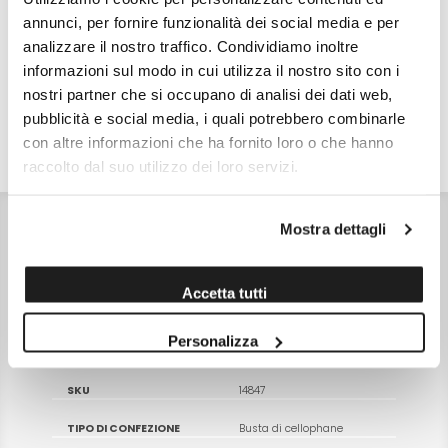
annunci, per fornire funzionalità dei social media e per
analizzare il nostro traffico. Condividiamo inoltre
Costo di spedizione
informazioni sul modo in cui utilizza il nostro sito con i
Per Viscotta è €7,00, gratuito da €48,00. Se continui ad acquistare, ciò che
spendi in più dopo gli €48,00 concorre a generare uno sconto sulle spese
nostri partner che si occupano di analisi dei dati web,
di spedizione di altre botteghe.
pubblicità e social media, i quali potrebbero combinarle
con altre informazioni che ha fornito loro o che hanno
DETTAGLI
VALORI NUTRIZIONALI
ALLERGENI
raccolto dal suo utilizzo dei loro servizi.
INGREDIENTI
Mostra dettagli
Uova, Mandorla Pizzut D'Avola, zucchero, cioccolato
fondente, burro senza lattosio, vaniglia, sale, aroma di
limone,rum.
CONSERVAZIONE
Conservare in luogo fresco e asciutto lontano da fondi di
Accetta tutti
calore e raggi solari
CARATTERISTICHE
Prodotto in Italia - Senza additivi - Senza coloranti - Senza
Personalizza
conservanti
SKU
14847
TIPO DI CONFEZIONE
Busta di cellophane