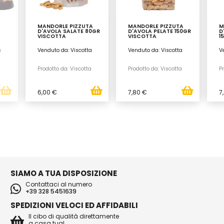
MANDORLE PIZZUTA
MANDORLE PIZZUTA
M
D'AVOLA SALATE 80GR
D'AVOLA PELATE 150GR
D
VISCOTTA
VISCOTTA
1
a
Venduto da: Viscotta
Venduto da: Viscotta
V
a
Prodotto da: Viscotta
Prodotto da: Viscotta
Pr
6,00 €
7,80 €
7
SIAMO A TUA DISPOSIZIONE
Contattaci al numero
+39 328 5451639
SPEDIZIONI VELOCI ED AFFIDABILI
Il cibo di qualità direttamente
a casa tua!