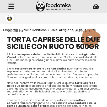
Alimentari
Dolci e Colazione
Dolci Artigianali e delle Feste
Viscotta
SICILIA | ITALIA
TORTA CAPRESE DELLE DUE
SICILIE CON RUOTO 500GR
È la
torta caprese delle due Sicilie
della
Pasticceria artigianale
Viscotta
fatta con uova, mandorla Pizzuta d'Avola, cioccolato fondente
66% Cuba monorigine senza glutine e lattosio e burro anch'esso senza
lattosio.
È una
torta senza lattosio
e
s
enza glutine
buonissima perché il
sapore unico della pregiata mandorla Pizzuta d'Avola si integra
perfettamente con l'altrettanto eccellente cioccolato fondente impiegato.
Completano il gusto e il profumo delicati sentori di vaniglia e limone.
Nata dall'incontro tra le isole di Capri e Sicilia, questa
torta caprese
delle due sicilie
è preparata artigianalmente da Vincenza proprietaria
della Pasticceria Viscotta di Avola che, così come per gli altri suoi prodotti,
segue direttamente tutte le fasi di produzione, dall'impasto fino al
confezionamento.
Insieme al gusto ciò che rende unica questa torta è la
soffice
consistenza
accompagnata da una
delicata croccantezza della
parte superiore della torta
possibile
grazie alla cottura in forno