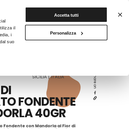
Contattaci
Registrati
Accetta tutti
ial
ilizza il
Personalizza
edia, i
INFOTEKA
CIBO AUTENTICO
 dal suo
Share on
SICILIA | ITALIA
DI
TO FONDENTE
ORLA 40GR
o Fondente con Mandorla al Fior di