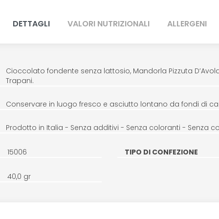
DETTAGLI
VALORI NUTRIZIONALI
ALLERGENI
Cioccolato fondente senza lattosio, Mandorla Pizzuta D’Avola, 
Trapani.
Conservare in luogo fresco e asciutto lontano da fondi di cal
Prodotto in Italia - Senza additivi - Senza coloranti - Senza c
15006
TIPO DI CONFEZIONE
40,0 gr