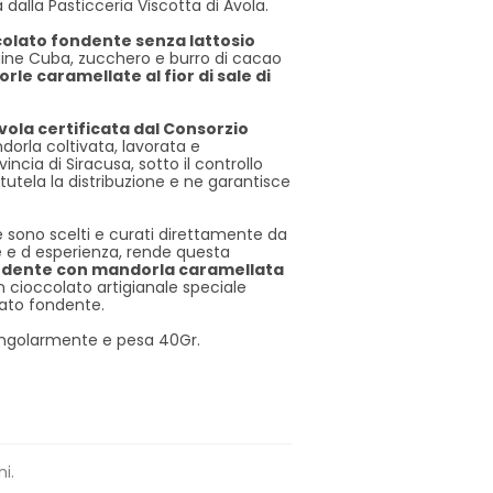
dalla Pasticceria Viscotta di Avola.
olato fondente senza lattosio
gine Cuba, zucchero e burro di cacao
le caramellate al fior di sale di
vola certificata dal Consorzio
dorla coltivata, lavorata e
incia di Siracusa, sotto il controllo
tutela la distribuzione e ne garantisce
ne sono scelti e curati direttamente da
e e d esperienza, rende questa
ondente con mandorla caramellata
n cioccolato artigianale speciale
lato fondente.
ingolarmente e pesa 40Gr.
ni.