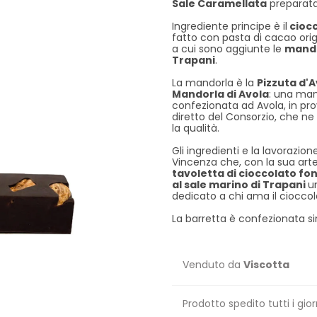
Sale Caramellata
preparata 
Ingrediente principe è il
ciocc
fatto con pasta di cacao ori
a cui sono aggiunte le
mandor
Trapani
.
La mandorla è la
Pizzuta d'A
Mandorla di Avola
: una man
confezionata ad Avola, in prov
diretto del Consorzio, che ne 
la qualità.
Gli ingredienti e la lavorazio
Vincenza che, con la sua art
tavoletta di cioccolato f
al sale marino di Trapani
u
dedicato a chi ama il ciocco
La barretta è confezionata s
Venduto da
Viscotta
Prodotto spedito tutti i gior