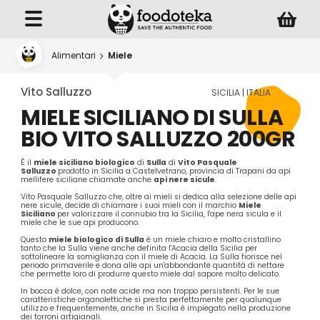
Alimentari
Miele
Vito Salluzzo
SICILIA | ITALIA
MIELE SICILIANO DI SULLA
BIO VITO SALLUZZO 200GR
È il
miele siciliano biologico
di
Sulla
di
Vito Pasquale
Salluzzo
prodotto in Sicilia a Castelvetrano, provincia di Trapani da api
mellifere siciliane chiamate anche
api nere sicule
.
Vito Pasquale Salluzzo che, oltre ai mieli si dedica alla selezione delle api
nere sicule, decide di chiamare i suoi mieli con il marchio
Miele
Siciliano
per valorizzare il connubio tra la Sicilia, l'ape nera sicula e il
miele che le sue api producono.
Questo
miele biologico di Sulla
è un miele chiaro e molto cristallino
tanto che la Sulla viene anche definita l'Acacia della Sicilia per
sottolineare la somiglianza con il miele di Acacia. La Sulla fiorisce nel
periodo primaverile e dona alle api un'abbondante quantità di nettare
che permette loro di produrre questo miele dal sapore molto delicato.
In bocca è dolce, con note acide ma non troppo persistenti. Per le sue
caratteristiche organolettiche si presta perfettamente per qualunque
utilizzo e frequentemente, anche in Sicilia è impiegato nella produzione
dei torroni artigianali.