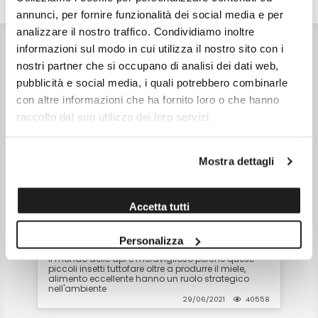
APPROFONDIMENTO
DETTAGLI
VALORI NUTRIZIONALI
annunci, per fornire funzionalità dei social media e per
analizzare il nostro traffico. Condividiamo inoltre
informazioni sul modo in cui utilizza il nostro sito con i
Articoli correlati
nostri partner che si occupano di analisi dei dati web,
pubblicità e social media, i quali potrebbero combinarle
con altre informazioni che ha fornito loro o che hanno
raccolto dal suo utilizzo dei loro servizi.
Mostra dettagli
Accetta tutti
Miele Non Pastorizzato: il Miele
Grezzo dalle Incredibili Proprietà
Personalizza
Il mondo delle api è meraviglioso perché questi
piccoli insetti tuttofare oltre a produrre il miele,
alimento eccellente hanno un ruolo strategico
nell'ambiente
29/06/2021
40558