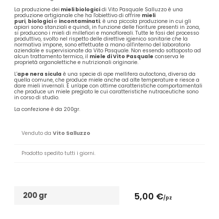
La produzione dei
mieli biologici
di Vito Pasquale Salluzzo è una
produzione artigianale che ha l'obiettivo di offrire
mieli
puri
,
biologici
e
incontaminati
; è una piccola produzione in cui gli
apiari sono stanziali e quindi, in funzione delle fioriture presenti in zona,
si producono i mieli di millefiori e monofloreali. Tutte le fasi del processo
produttivo, svolto nel rispetto delle direttive igienico sanitarie che la
normativa impone, sono effettuate a mano all'interno del laboratorio
aziendale e supervisionate da Vito Pasquale. Non essendo sottoposto ad
alcun trattamento termico, il
miele di Vito Pasquale
conserva le
proprietà organolettiche e nutrizionali originarie.
L'
ape nera sicula
è una specie di ape mellifera autoctona, diversa da
quella comune, che produce miele anche ad alte temperature e riesce a
dare mieli invernali. È un'ape con ottime caratteristiche comportamentali
che produce un miele pregiato le cui caratteristiche nutraceutiche sono
in corso di studio.
La confezione è da 200gr.
Venduto da
Vito Salluzzo
Prodotto spedito tutti i giorni.
200 gr
5,00 €
/pz