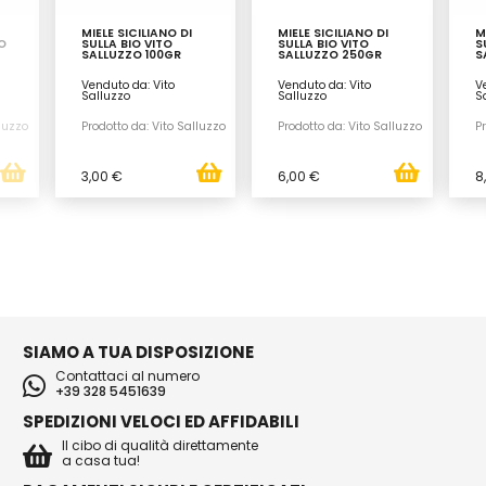
MIELE SICILIANO DI
MIELE SICILIANO DI
M
O
SULLA BIO VITO
SULLA BIO VITO
S
SALLUZZO 100GR
SALLUZZO 250GR
S
Venduto da: Vito
Venduto da: Vito
V
Salluzzo
Salluzzo
S
lluzzo
Prodotto da: Vito Salluzzo
Prodotto da: Vito Salluzzo
Pr
3,00 €
6,00 €
8
SIAMO A TUA DISPOSIZIONE
Contattaci al numero
+39 328 5451639
SPEDIZIONI VELOCI ED AFFIDABILI
Il cibo di qualità direttamente
a casa tua!