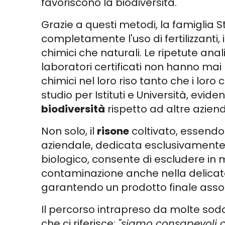
favoriscono la biodiversità.
Grazie a questi metodi, la famiglia S
completamente l'uso di fertilizzanti, in
chimici che naturali. Le ripetute ana
laboratori certificati non hanno mai r
chimici nel loro riso tanto che i lor
studio per Istituti e Università, eviden
biodiversità
rispetto ad altre aziend
Non solo, il
risone
coltivato, essendo 
aziendale, dedicata esclusivamente a
biologico, consente di escludere in 
contaminazione anche nella delicata 
garantendo un prodotto finale asso
Il percorso intrapreso da molte soddi
che ci riferisce:
"siamo consapevoli ch