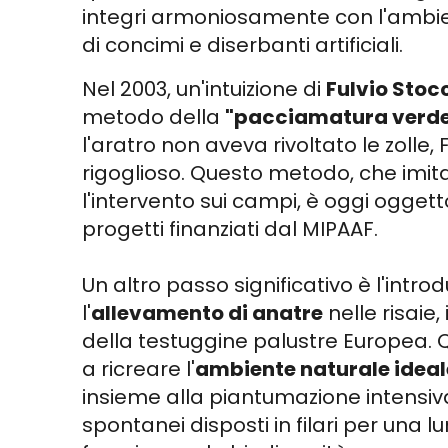
integri armoniosamente con l'ambie
di concimi e diserbanti artificiali.
Nel 2003, un'intuizione di
Fulvio Stoc
metodo della
"pacciamatura verd
l'aratro non aveva rivoltato le zolle, 
rigoglioso. Questo metodo, che imita
l'intervento sui campi, è oggi ogget
progetti finanziati dal MIPAAF.
Un altro passo significativo è l'intro
l'
allevamento di anatre
nelle risaie
della testuggine palustre Europea. Q
a ricreare l'
ambiente naturale ideal
insieme alla piantumazione intensiv
spontanei disposti in filari per una l