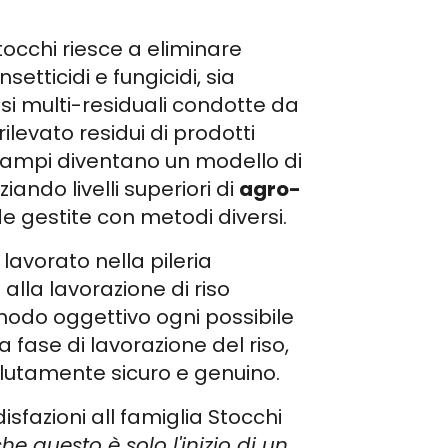
tocchi riesce a eliminare
setticidi e fungicidi, sia
lisi multi-residuali condotte da
ilevato residui di prodotti
o campi diventano un modello di
ziando livelli superiori di
agro-
e gestite con metodi diversi.
lavorato nella pileria
lla lavorazione di riso
modo oggettivo ogni possibile
fase di lavorazione del riso,
lutamente sicuro e genuino.
sfazioni all famiglia Stocchi
e questo è solo l'inizio di un