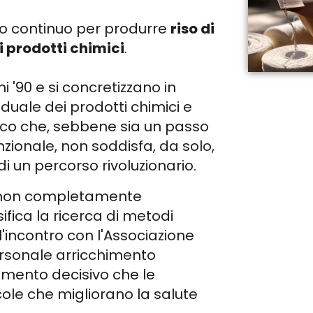
no continuo per produrre
riso di
 prodotti chimici
.
i '90 e si concretizzano in
raduale dei prodotti chimici e
ico che, sebbene sia un passo
nzionale, non soddisfa, da solo,
di un percorso rivoluzionario.
ia, non completamente
ifica la ricerca di metodi
'incontro con l'Associazione
ersonale arricchimento
biamento decisivo che le
cole che migliorano la salute