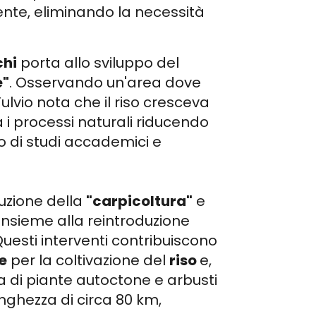
nte, eliminando la necessità
chi
porta allo sviluppo del
e"
. Osservando un'area dove
Fulvio nota che il riso cresceva
 i processi naturali riducendo
to di studi accademici e
duzione della
"carpicoltura"
e
, insieme alla reintroduzione
uesti interventi contribuiscono
e
per la coltivazione del
riso
e,
a di piante autoctone e arbusti
unghezza di circa 80 km,