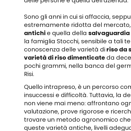
delle persone e quella dell'azienda.
Sono gli anni in cui si affaccia, sepp
estremamente ridotta del mercato, l
antichi
e quella della
salvaguardia 
la famiglia Stocchi, sensibile a tali 
conoscenza delle varietà di
riso da 
varietà di riso dimenticate
da decen
pochi grammi, nella banca del ger
Risi.
Quello intrapreso, è un percorso c
insuccessi e difficoltà. Tuttavia, la 
non viene mai meno: affrontano ogn
valutazione, prove rigorose e ricerch
trovare un metodo agronomico che 
queste varietà antiche, livelli adegua